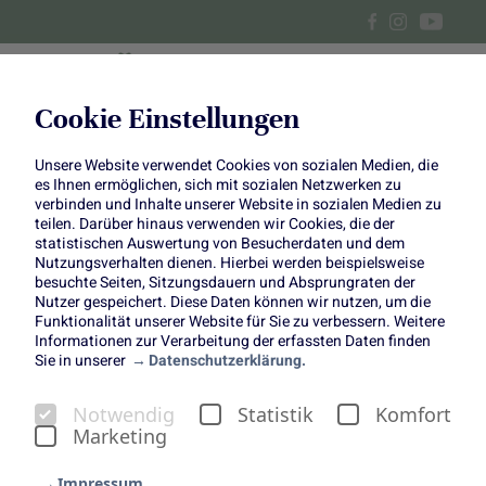
Cookie Einstellungen
Unsere Website verwendet Cookies von sozialen Medien, die
So wird dein Geburtstags-
es Ihnen ermöglichen, sich mit sozialen Netzwerken zu
verbinden und Inhalte unserer Website in sozialen Medien zu
Brunch zum Festessen
teilen. Darüber hinaus verwenden wir Cookies, die der
statistischen Auswertung von Besucherdaten und dem
Nutzungsverhalten dienen. Hierbei werden beispielsweise
besuchte Seiten, Sitzungsdauern und Absprungraten der
Nutzer gespeichert. Diese Daten können wir nutzen, um die
Funktionalität unserer Website für Sie zu verbessern. Weitere
Informationen zur Verarbeitung der erfassten Daten finden
Sie in unserer
Datenschutzerklärung.
So wird dein Geburtstags-
Notwendig
Statistik
Komfort
Brunch zum Festessen
Marketing
Erdbeer-Rhabarber-Crêpes & Basilikum-
Impressum