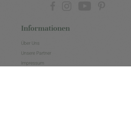
Informationen
Über Uns
Unsere Partner
Impressum
Datenschutzerklärung
Presse
Cookie Einstellungen
Copyright © 2026 - eine Initiative der Landgard eG