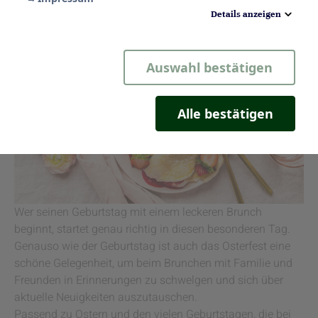
Erbsen-Quiches
Details anzeigen
Notwendig
Auswahl bestätigen
Statistik
Komfort
Alle bestätigen
Marketing
Wer seinen Geburtstag mit einem leckeren Brunch
beginnt, startet genau richtig in diesen besonderen Tag.
Genauso wie der Geburtstag ist auch das Osterfest eine
schöne Gelegenheit, um beim Brunchen mit Familie und
Freunden in Erinnerungen zu schwelgen und sich über
aktuelle Neuigkeiten auszutauschen.
Passend zu Ostern und den vielen Geburtstagen, die bei