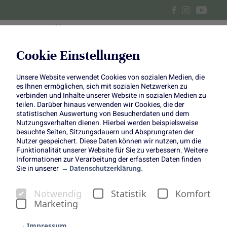
Cookie Einstellungen
Unsere Website verwendet Cookies von sozialen Medien, die
Genuss in Violett: rund,
es Ihnen ermöglichen, sich mit sozialen Netzwerken zu
verbinden und Inhalte unserer Website in sozialen Medien zu
gesund und lecker
teilen. Darüber hinaus verwenden wir Cookies, die der
statistischen Auswertung von Besucherdaten und dem
Nutzungsverhalten dienen. Hierbei werden beispielsweise
besuchte Seiten, Sitzungsdauern und Absprungraten der
Nutzer gespeichert. Diese Daten können wir nutzen, um die
Funktionalität unserer Website für Sie zu verbessern. Weitere
Informationen zur Verarbeitung der erfassten Daten finden
Im Herbst kommt wieder die Zeit der
Sie in unserer
Datenschutzerklärung.
Pflaumen und Zwetschgen. Die dunkelroten
Früchte sind nicht nur besonders lecker,
Notwendig
Statistik
Komfort
Marketing
sondern enthalten auch noch viele wertvolle
Pflanzenstoffe. Einige davon geben ihnen die
Impressum