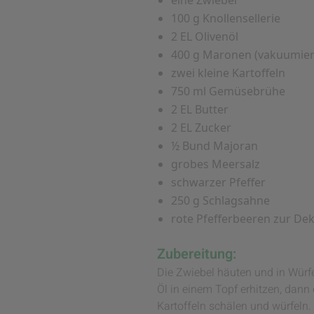
100 g Knollensellerie
2 EL Olivenöl
400 g Maronen (vakuumier
zwei kleine Kartoffeln
750 ml Gemüsebrühe
2 EL Butter
2 EL Zucker
½ Bund Majoran
grobes Meersalz
schwarzer Pfeffer
250 g Schlagsahne
rote Pfefferbeeren zur De
Zubereitung:
Die Zwiebel häuten und in Würfe
Öl in einem Topf erhitzen, dann
Kartoffeln schälen und würfel