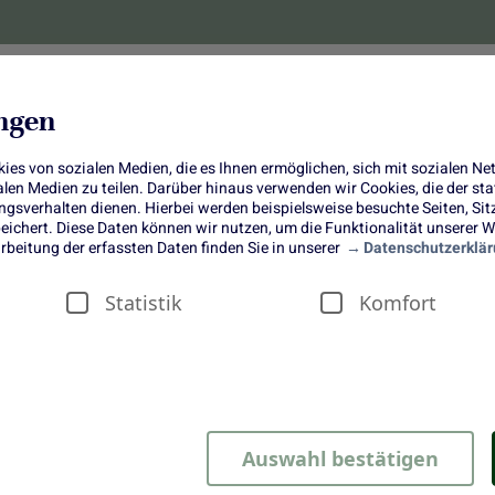
lanzen
Obst und Gemüse
10 Jahre
Bonus-
ungen
es von sozialen Medien, die es Ihnen ermöglichen, sich mit sozialen N
ialen Medien zu teilen. Darüber hinaus verwenden wir Cookies, die der s
sverhalten dienen. Hierbei werden beispielsweise besuchte Seiten, Si
ichert. Diese Daten können wir nutzen, um die Funktionalität unserer We
Cremige Maronensuppe und
rbeitung der erfassten Daten finden Sie in unserer
Datenschutzerklär
egetarischer Nuss-Linsen-Braten m
Statistik
Komfort
Ofengemüse
Auswahl bestätigen