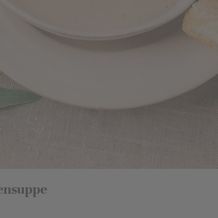
ensuppe
: