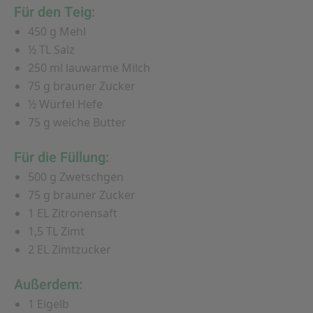
Für den Teig:
450 g Mehl
½ TL Salz
250 ml lauwarme Milch
75 g brauner Zucker
½ Würfel Hefe
75 g weiche Butter
Für die Füllung:
500 g Zwetschgen
75 g brauner Zucker
1 EL Zitronensaft
1,5 TL Zimt
2 EL Zimtzucker
Außerdem:
1 Eigelb