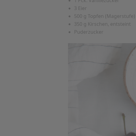
1 Pck. Vanillezucker
3 Eier
500 g Topfen (Magerstufe)
350 g Kirschen, entsteint
Puderzucker