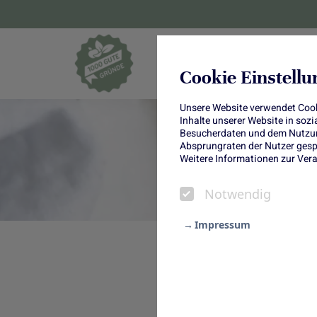
Blumen und Pf
Cookie Einstell
Unsere Website verwendet Cooki
Inhalte unserer Website in soz
Besucherdaten und dem Nutzung
Absprungraten der Nutzer gespe
Weitere Informationen zur Vera
Notwendig
Impressum
Notwendig
Kirsch-Quark-St
Statistik