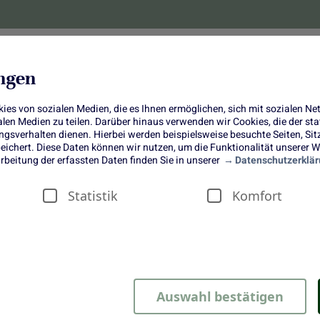
lanzen
Obst und Gemüse
10 Jahre
Bonus-
ungen
es von sozialen Medien, die es Ihnen ermöglichen, sich mit sozialen N
ialen Medien zu teilen. Darüber hinaus verwenden wir Cookies, die der s
sverhalten dienen. Hierbei werden beispielsweise besuchte Seiten, Si
ichert. Diese Daten können wir nutzen, um die Funktionalität unserer We
Kirsch-Quark-Strudel
rbeitung der erfassten Daten finden Sie in unserer
Datenschutzerklär
Statistik
Komfort
rudel
Auswahl bestätigen