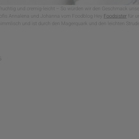
fruchtig und cremig-leicht – So würden wir den Geschmack unse
profis Annalena und Johanna vom Foodblog Hey
Foodsister
für u
immlisch und ist durch den Magerquark und den leichten Strude
5