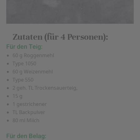
Zutaten (für 4 Personen):
Für den Teig:
60 g Roggenmehl
Type 1050
60 g Weizenmehl
Type 550
2 geh. TL Trockensauerteig,
15 g
1 gestrichener
TL Backpulver
80 ml Milch
Für den Belag: