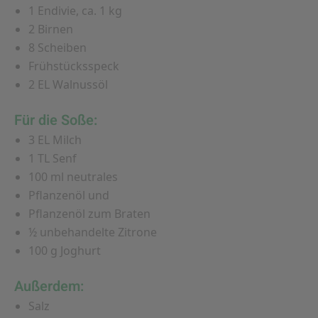
1 Endivie, ca. 1 kg
2 Birnen
8 Scheiben
Frühstücksspeck
2 EL Walnussöl
Für die Soße:
3 EL Milch
1 TL Senf
100 ml neutrales
Pflanzenöl und
Pflanzenöl zum Braten
½ unbehandelte Zitrone
100 g Joghurt
Außerdem:
Salz