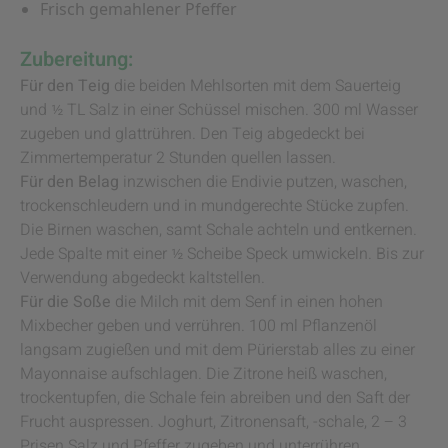
Frisch gemahlener Pfeffer
Zubereitung:
Für den Teig
die beiden Mehlsorten mit dem Sauerteig
und ½ TL Salz in einer Schüssel mischen. 300 ml Wasser
zugeben und glattrühren. Den Teig abgedeckt bei
Zimmertemperatur 2 Stunden quellen lassen.
Für den Belag
inzwischen die Endivie putzen, waschen,
trockenschleudern und in mundgerechte Stücke zupfen.
Die Birnen waschen, samt Schale achteln und entkernen.
Jede Spalte mit einer ½ Scheibe Speck umwickeln. Bis zur
Verwendung abgedeckt kaltstellen.
Für die Soße
die Milch mit dem Senf in einen hohen
Mixbecher geben und verrühren. 100 ml Pflanzenöl
langsam zugießen und mit dem Pürierstab alles zu einer
Mayonnaise aufschlagen. Die Zitrone heiß waschen,
trockentupfen, die Schale fein abreiben und den Saft der
Frucht auspressen. Joghurt, Zitronensaft, -schale, 2 – 3
Prisen Salz und Pfeffer zugeben und unterrühren.