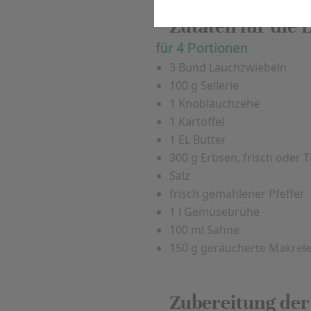
Komfort
Zutaten für die
Marketing
für 4 Portionen
3 Bund Lauchzwiebeln
100 g Sellerie
1 Knoblauchzehe
1 Kartoffel
1 EL Butter
300 g Erbsen, frisch oder 
Salz
frisch gemahlener Pfeffer
1 l Gemüsebrühe
100 ml Sahne
150 g geräucherte Makrel
Zubereitung der