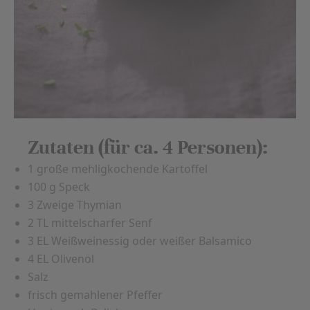
Zutaten (für ca. 4 Personen):
1 große mehligkochende Kartoffel
100 g Speck
3 Zweige Thymian
2 TL mittelscharfer Senf
3 EL Weißweinessig oder weißer Balsamico
4 EL Olivenöl
Salz
frisch gemahlener Pfeffer