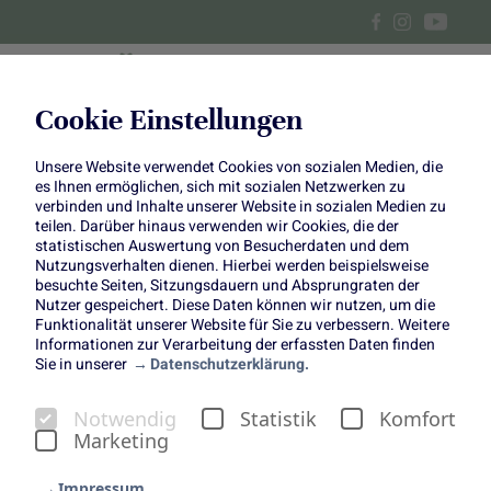
Cookie Einstellungen
Unsere Website verwendet Cookies von sozialen Medien, die
Endiviensalat mit Birne und
es Ihnen ermöglichen, sich mit sozialen Netzwerken zu
verbinden und Inhalte unserer Website in sozialen Medien zu
Kartoffel-Speck-Dressing
teilen. Darüber hinaus verwenden wir Cookies, die der
statistischen Auswertung von Besucherdaten und dem
Nutzungsverhalten dienen. Hierbei werden beispielsweise
besuchte Seiten, Sitzungsdauern und Absprungraten der
Nutzer gespeichert. Diese Daten können wir nutzen, um die
Funktionalität unserer Website für Sie zu verbessern. Weitere
Informationen zur Verarbeitung der erfassten Daten finden
Sie in unserer
Datenschutzerklärung.
Endiviensalat mit Birne und
Notwendig
Statistik
Komfort
Kartoffel-Speck-Dressing
Marketing
Copyright:
Einfach Hausgemacht
(www.einfachhausgemacht.de)
Impressum