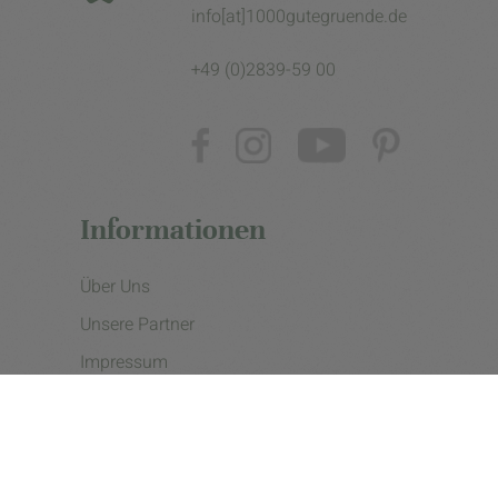
info[at]1000gutegruende.de
+49 (0)2839-59 00
Informationen
Über Uns
Unsere Partner
Impressum
Datenschutzerklärung
Presse
Cookie Einstellungen