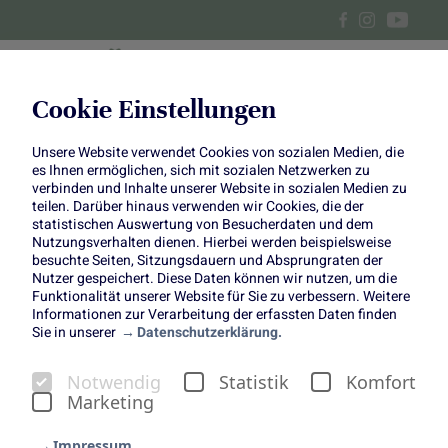
Cookie Einstellungen
Unsere Website verwendet Cookies von sozialen Medien, die
Kürbis-Endivien-Salat mit
es Ihnen ermöglichen, sich mit sozialen Netzwerken zu
verbinden und Inhalte unserer Website in sozialen Medien zu
Quinoa und Apfeldressing
teilen. Darüber hinaus verwenden wir Cookies, die der
statistischen Auswertung von Besucherdaten und dem
Nutzungsverhalten dienen. Hierbei werden beispielsweise
besuchte Seiten, Sitzungsdauern und Absprungraten der
Nutzer gespeichert. Diese Daten können wir nutzen, um die
Funktionalität unserer Website für Sie zu verbessern. Weitere
Informationen zur Verarbeitung der erfassten Daten finden
Copyright:
Einfach Hausgemacht
Sie in unserer
Datenschutzerklärung.
(www.einfachhausgemacht.de)
Notwendig
Statistik
Komfort
Marketing
Impressum