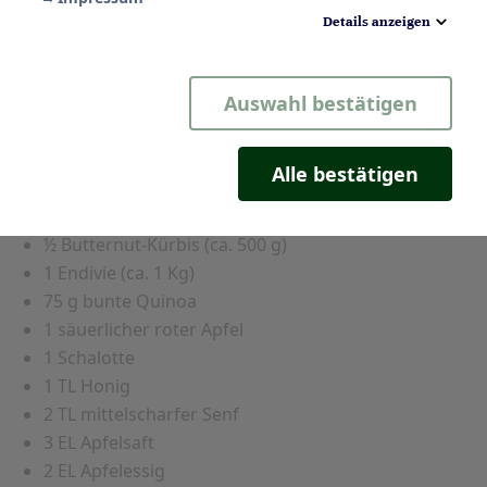
Details anzeigen
Notwendig
Auswahl bestätigen
Statistik
Komfort
Alle bestätigen
Marketing
Zutaten (für 4 Personen):
½ Butternut-Kürbis (ca. 500 g)
1 Endivie (ca. 1 Kg)
75 g bunte Quinoa
1 säuerlicher roter Apfel
1 Schalotte
1 TL Honig
2 TL mittelscharfer Senf
3 EL Apfelsaft
2 EL Apfelessig