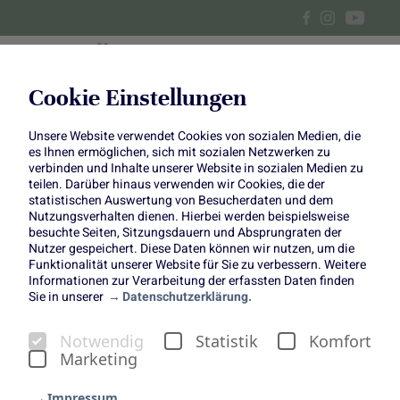
Cookie Einstellungen
Unsere Website verwendet Cookies von sozialen Medien, die
Kabeljau Caprese
es Ihnen ermöglichen, sich mit sozialen Netzwerken zu
verbinden und Inhalte unserer Website in sozialen Medien zu
teilen. Darüber hinaus verwenden wir Cookies, die der
statistischen Auswertung von Besucherdaten und dem
Nutzungsverhalten dienen. Hierbei werden beispielsweise
besuchte Seiten, Sitzungsdauern und Absprungraten der
Nutzer gespeichert. Diese Daten können wir nutzen, um die
Funktionalität unserer Website für Sie zu verbessern. Weitere
Zutaten:
Informationen zur Verarbeitung der erfassten Daten finden
Sie in unserer
Datenschutzerklärung.
für 4 Portionen
4 Kabeljaufilets, à ca. 180 g
Notwendig
Statistik
Komfort
3–4 Tomaten
Marketing
1 Knoblauchzehe
200 g Mozzarella
Impressum