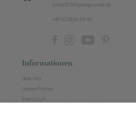
info[at]1000gutegruende.de
+49 (0)2839-59 00
Informationen
Über Uns
Unsere Partner
Impressum
Datenschutzerklärung
Presse
Cookie Einstellungen