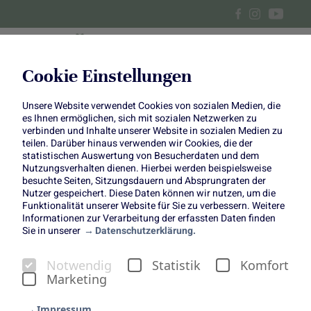
Cookie Einstellungen
Unsere Website verwendet Cookies von sozialen Medien, die
Karamellisierte Kaki mit
es Ihnen ermöglichen, sich mit sozialen Netzwerken zu
verbinden und Inhalte unserer Website in sozialen Medien zu
Minzjoghurt
teilen. Darüber hinaus verwenden wir Cookies, die der
statistischen Auswertung von Besucherdaten und dem
Nutzungsverhalten dienen. Hierbei werden beispielsweise
besuchte Seiten, Sitzungsdauern und Absprungraten der
Nutzer gespeichert. Diese Daten können wir nutzen, um die
Funktionalität unserer Website für Sie zu verbessern. Weitere
Informationen zur Verarbeitung der erfassten Daten finden
Sie in unserer
Datenschutzerklärung.
Karamellisierte Kaki mit
Notwendig
Statistik
Komfort
Minz-Joghurt und Pistazien
Marketing
Erfrischendes Frühstück für den Winter
Impressum