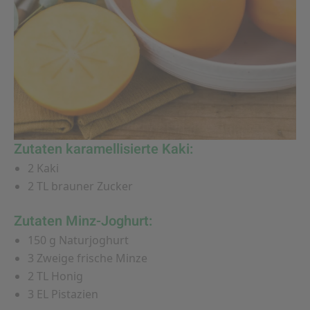
Zutaten karamellisierte Kaki:
2 Kaki
2 TL brauner Zucker
Zutaten Minz-Joghurt:
150 g Naturjoghurt
3 Zweige frische Minze
2 TL Honig
3 EL Pistazien