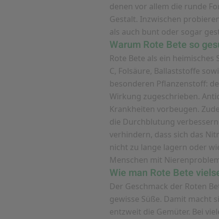
denen vor allem die runde For
Gestalt. Inzwischen probiere
als auch bunt oder sogar gest
Warum Rote Bete so gesu
Rote Bete als ein heimisches
C, Folsäure, Ballaststoffe sow
besonderen Pflanzenstoff: dem
Wirkung zugeschrieben. Antio
Krankheiten vorbeugen. Zudem 
die Durchblutung verbessern 
verhindern, dass sich das Nit
nicht zu lange lagern oder wi
Menschen mit Nierenproblem
Wie man Rote Bete viels
Der Geschmack der Roten Bete
gewisse Süße. Damit macht sic
entzweit die Gemüter. Bei viel