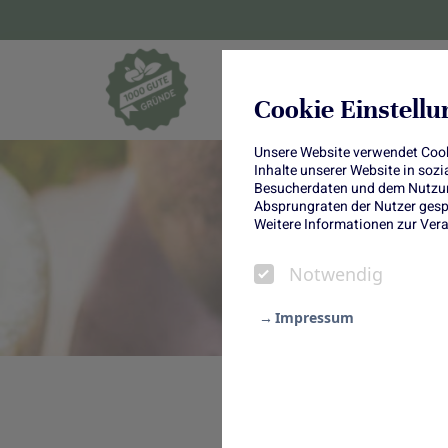
Blumen und Pf
Cookie Einstell
Unsere Website verwendet Cooki
Inhalte unserer Website in soz
Besucherdaten und dem Nutzung
Absprungraten der Nutzer gespe
Weitere Informationen zur Vera
Notwendig
Impressum
Notwendig
Bei Rote Bete scheiden si
Statistik