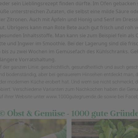
eder sein Lieblingsrezept finden dürfte. Im Ofen gebacken 
üße unterstreichen Zutaten, die selbst eine milde Säure od
er Zitronen. Auch mit Äpfeln und Honig und Senf im Dressi
gut. Übrigens kann man Rote Bete auch gut frisch und roh v
gesunden Inhaltsstoffe. Man kann sie zum Beispiel fein als
tte und Ingwer im Smoothie. Bei der Lagerung sind die fris
ich bis zu zwei Wochen im Gemüsefach des Kühlschranks. G
 längere Vorratshaltung.
f der ganzen Linie: geschichtlich, gesundheitlich und auch gesc
l und bodenständig, aber bei genauerem Hinsehen entdeckt man, 
 der modernen Küche erobert hat. Und wem sie nicht schmeckt, de
obiert. Verschiedene Varianten zum Nachkochen haben die Genuss
f ihrer Website unter www.1000gutegruende.de sowie bei Face
© Obst & Gemüse - 1000 gute Gründ