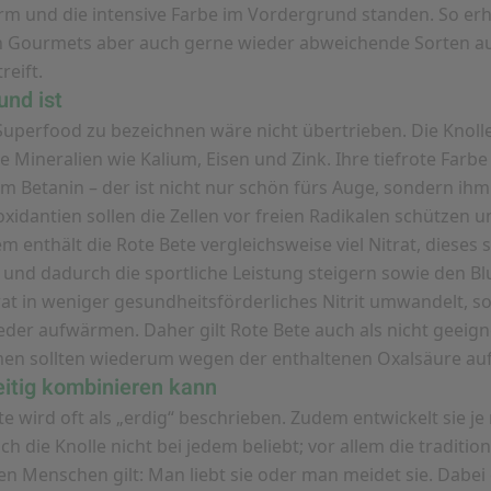
m und die intensive Farbe im Vordergrund standen. So erhie
n Gourmets aber auch gerne wieder abweichende Sorten aus:
reift.
nd ist
 Superfood zu bezeichnen wäre nicht übertrieben. Die Knoll
ie Mineralien wie Kalium, Eisen und Zink. Ihre tiefrote Farb
 Betanin – der ist nicht nur schön fürs Auge, sondern ihm 
xidantien sollen die Zellen vor freien Radikalen schützen 
enthält die Rote Bete vergleichsweise viel Nitrat, dieses s
und dadurch die sportliche Leistung steigern sowie den B
rat in weniger gesundheitsförderliches Nitrit umwandelt, s
eder aufwärmen. Daher gilt Rote Bete auch als nicht geeign
en sollten wiederum wegen der enthaltenen Oxalsäure au
eitig kombinieren kann
 wird oft als „erdig“ beschrieben. Zudem entwickelt sie je
h die Knolle nicht bei jedem beliebt; vor allem die traditio
en Menschen gilt: Man liebt sie oder man meidet sie. Dabei g