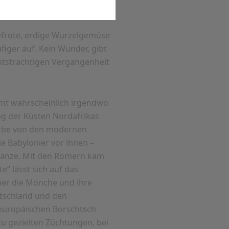
 gibt es heute unzählige
iefrote, erdige Wurzelgemüse
iger auf. Kein Wunder, gibt
chtsträchtigen Vergangenheit
mmt wahrscheinlich irgendwo
g der Küsten Nordafrikas
Farbe von den modernen
ie Babylonier vor ihnen –
Pflanze. Mit den Römern kam
“ lässt sich auf das
über die Mönche und ihre
utschland und den
steuropäischen Borschtsch
u gezielten Züchtungen, bei