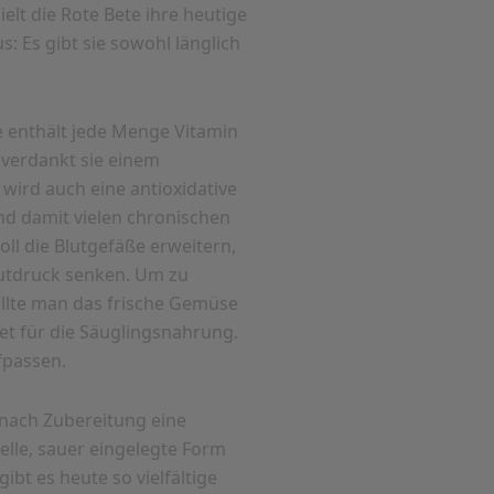
lt die Rote Bete ihre heutige
 Es gibt sie sowohl länglich
e enthält jede Menge Vitamin
e verdankt sie einem
wird auch eine antioxidative
und damit vielen chronischen
oll die Blutgefäße erweitern,
lutdruck senken. Um zu
ollte man das frische Gemüse
et für die Säuglingsnahrung.
fpassen.
 nach Zubereitung eine
nelle, sauer eingelegte Form
ibt es heute so vielfältige