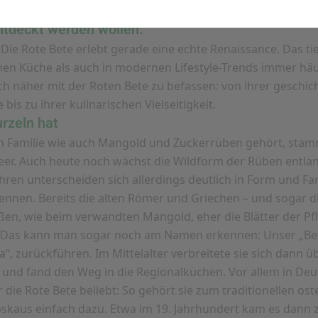
ieber darauf. Doch für das traditionsreiche Gemüse
ntdeckt werden wollen.
 Die Rote Bete erlebt gerade eine echte Renaissance. Das t
en Küche als auch in modernen Lifestyle-Trends immer häuf
ch näher mit der Roten Bete zu befassen: von ihrer geschi
is zu ihrer kulinarischen Vielseitigkeit.
rzeln hat
hen Familie wie auch Mangold und Zuckerrüben gehört, sta
er. Auch heute noch wächst die Wildform der Rüben entlan
hren unterscheiden sich allerdings deutlich in Form und 
kennen. Bereits die alten Römer und Griechen – und sogar d
 aßen, wie beim verwandten Mangold, eher die Blätter der 
. Das kann man sogar noch am Namen erkennen: Unser „Bete
“, zurückführen. Im Mittelalter verbreitete sie sich dann 
 und fand den Weg in die Regionalküchen. Vor allem in De
die Rote Bete beliebt: So gehört sie zum traditionellen o
kaus einfach dazu. Etwa im 19. Jahrhundert kam es dann z