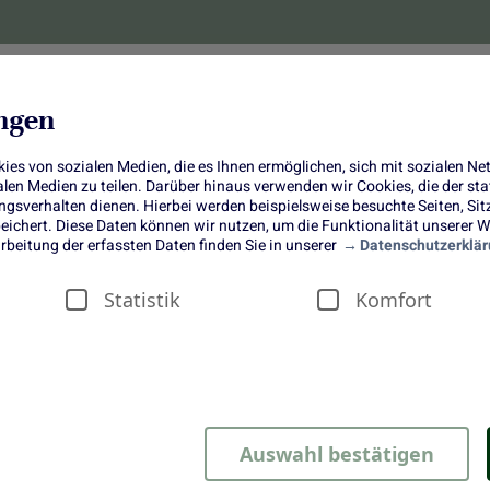
lanzen
Obst und Gemüse
10 Jahre
Bonus-
ungen
es von sozialen Medien, die es Ihnen ermöglichen, sich mit sozialen N
ialen Medien zu teilen. Darüber hinaus verwenden wir Cookies, die der s
sverhalten dienen. Hierbei werden beispielsweise besuchte Seiten, Si
ichert. Diese Daten können wir nutzen, um die Funktionalität unserer We
Tief verwurzelt in unserem
rbeitung der erfassten Daten finden Sie in unserer
Datenschutzerklär
Speiseplan
Statistik
Komfort
Auswahl bestätigen
ch die Geister. Die einen lieben das tiefrote Wurz