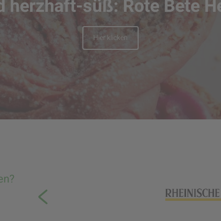
nd herzhaft-süß: Rote Bete 
Hier klicken
en?