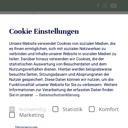
Cookie Einstellungen
Unsere Website verwendet Cookies von sozialen Medien, die
Gelbes Steckrüben-Curry mit
es Ihnen ermöglichen, sich mit sozialen Netzwerken zu
verbinden und Inhalte unserer Website in sozialen Medien zu
Wan Tans
teilen. Darüber hinaus verwenden wir Cookies, die der
statistischen Auswertung von Besucherdaten und dem
Nutzungsverhalten dienen. Hierbei werden beispielsweise
besuchte Seiten, Sitzungsdauern und Absprungraten der
Nutzer gespeichert. Diese Daten können wir nutzen, um die
Funktionalität unserer Website für Sie zu verbessern. Weitere
Informationen zur Verarbeitung der erfassten Daten finden
Passend zu unserer Jahreskampagne „Shades of nature“
Sie in unserer
Datenschutzerklärung.
haben wir zusammen mit Tanja von den
Foodistas
vier
monochrome Farbmenüs mit jeweils vier Gängen kreiert.
Notwendig
Statistik
Komfort
Pro Quartal warten also vier „Shades of nature“-Rezepte
Marketing
auf euch.
Steckrüben sind aktuell wieder voll im Trend. Viele kennen
Impressum