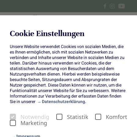
Cookie Einstellungen
Unsere Website verwendet Cookies von sozialen Medien, die
Cremiges Grünkohl-
es Ihnen ermöglichen, sich mit sozialen Netzwerken zu
verbinden und Inhalte unserer Website in sozialen Medien zu
Kichererbsen-Curry und
teilen. Darüber hinaus verwenden wir Cookies, die der
statistischen Auswertung von Besucherdaten und dem
Nutzungsverhalten dienen. Hierbei werden beispielsweise
grünes Thai-Curry
besuchte Seiten, Sitzungsdauern und Absprungraten der
Nutzer gespeichert. Diese Daten können wir nutzen, um die
Funktionalität unserer Website für Sie zu verbessern. Weitere
Informationen zur Verarbeitung der erfassten Daten finden
Sie in unserer
Datenschutzerklärung.
Notwendig
Statistik
Komfort
Vegetarisch und vegan ins
Marketing
neue Jahr
Impressum