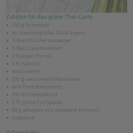
Zutaten für das grüne Thai-Curry
250 g Rosenkohl
ein daumengroßes Stück Ingwer
½ Bund frischer Koriander
½ Bund Lauchzwiebeln
2 Stangen Porree
2 EL Kokosöl
eine Limette
200 g vakuumierte Reisnudeln
eine Dose Kokosmilch
200 ml Gemüsefond
2 TL grüne Currypaste
50 g gehackte und gesalzene Erdnüsse
Sojasauce
Zubereitung: