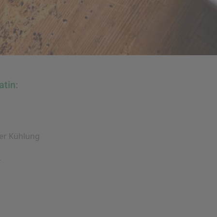
atin:
der Kühlung
r