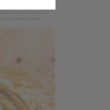
gen. Gemeinsam mit Tanja von
ieser herzhaften Tarte Tatin
ept, das überrascht, ohne