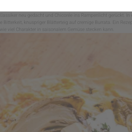
 Zutaten, um etwas richtig Besonderes auf den Teller zu brin
lassiker neu gedacht und Chicorée ins Rampenlicht gerückt. In d
te Bitterkeit, knuspriger Blätterteig auf cremige Burrata. Ein Rez
, wie viel Charakter in saisonalem Gemüse stecken kann.