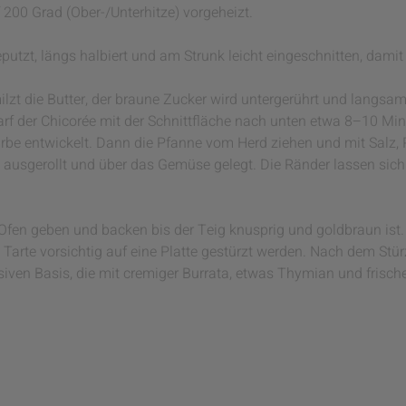
200 Grad (Ober-/Unterhitze) vorgeheizt.
eputzt, längs halbiert und am Strunk leicht eingeschnitten, dami
ilzt die Butter, der braune Zucker wird untergerührt und langs
f der Chicorée mit der Schnittfläche nach unten etwa 8–10 Minu
arbe entwickelt. Dann die Pfanne vom Herd ziehen und mit Salz,
ig ausgerollt und über das Gemüse gelegt. Die Ränder lassen si
 Ofen geben und backen bis der Teig knusprig und goldbraun ist
Tarte vorsichtig auf eine Platte gestürzt werden. Nach dem Stü
siven Basis, die mit cremiger Burrata, etwas Thymian und frisch