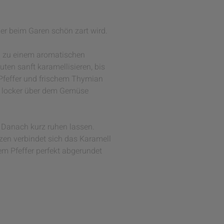
t er beim Garen schön zart wird.
am zu einem aromatischen
ten sanft karamellisieren, bis
 Pfeffer und frischem Thymian
ch locker über dem Gemüse
. Danach kurz ruhen lassen.
rzen verbindet sich das Karamell
em Pfeffer perfekt abgerundet