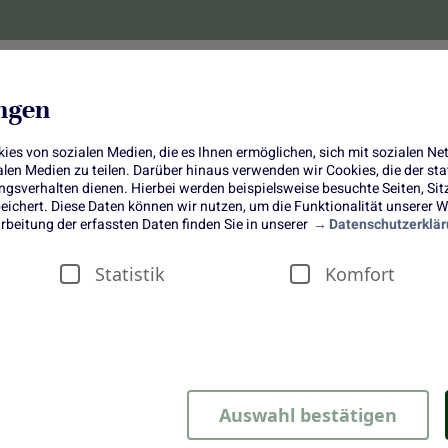
lanzen
Obst und Gemüse
10 Jahre
Bonus-
ungen
es von sozialen Medien, die es Ihnen ermöglichen, sich mit sozialen N
ialen Medien zu teilen. Darüber hinaus verwenden wir Cookies, die der s
sverhalten dienen. Hierbei werden beispielsweise besuchte Seiten, Si
ichert. Diese Daten können wir nutzen, um die Funktionalität unserer We
Wenig Zutaten, großer Moment:
rbeitung der erfassten Daten finden Sie in unserer
Datenschutzerklär
Karamellisierte Chicorée-Tarte mi
Statistik
Komfort
Burrata
Auswahl bestätigen