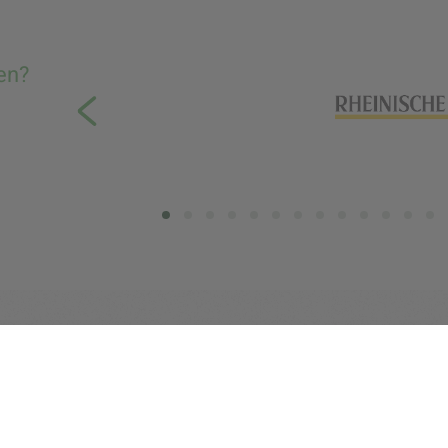
en?
Kontakt
Informationen
info[at]1000gutegruende.de
Über Uns