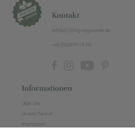
Kontakt
info[at]1000gutegruende.de
+49 (0)2839-59 00
Informationen
Über Uns
Unsere Partner
Impressum
Datenschutzerklärung