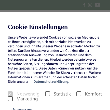
Cookie Einstellungen
Unsere Website verwendet Cookies von sozialen Medien, die
Zitronenkuchen mit Zimt-
es Ihnen ermöglichen, sich mit sozialen Netzwerken zu
verbinden und Inhalte unserer Website in sozialen Medien zu
Zwetschgen und geschmortes
teilen. Darüber hinaus verwenden wir Cookies, die der
statistischen Auswertung von Besucherdaten und dem
Nutzungsverhalten dienen. Hierbei werden beispielsweise
Rind mit Zwetschgen
besuchte Seiten, Sitzungsdauern und Absprungraten der
Nutzer gespeichert. Diese Daten können wir nutzen, um die
Funktionalität unserer Website für Sie zu verbessern. Weitere
Informationen zur Verarbeitung der erfassten Daten finden
Sie in unserer
Datenschutzerklärung.
Notwendig
Statistik
Komfort
Ob frisch vom Baum
Marketing
genascht, als Mus eingekocht
Impressum