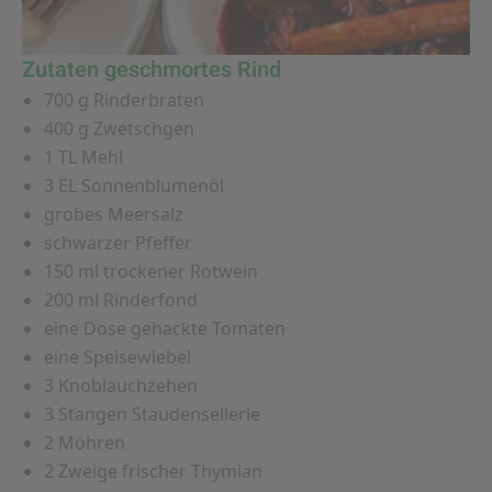
Zutaten geschmortes Rind
700 g Rinderbraten
400 g Zwetschgen
1 TL Mehl
3 EL Sonnenblumenöl
grobes Meersalz
schwarzer Pfeffer
150 ml trockener Rotwein
200 ml Rinderfond
eine Dose gehackte Tomaten
eine Speisewiebel
3 Knoblauchzehen
3 Stangen Staudensellerie
2 Möhren
2 Zweige frischer Thymian