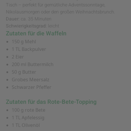
Tisch – perfekt für gemütliche Adventssonntage,
Nikolausmorgen oder den großen Weihnachtsbrunch.
Dauer:
ca. 35 Minuten
Schwierigkeitsgrad:
leicht
Zutaten für die Waffeln
150 g Mehl
1 TL Backpulver
2 Eier
200 ml Buttermilch
50 g Butter
Grobes Meersalz
Schwarzer Pfeffer
Zutaten für das Rote-Bete-Topping
100 g rote Bete
1 TL Apfelessig
1 TL Olivenöl