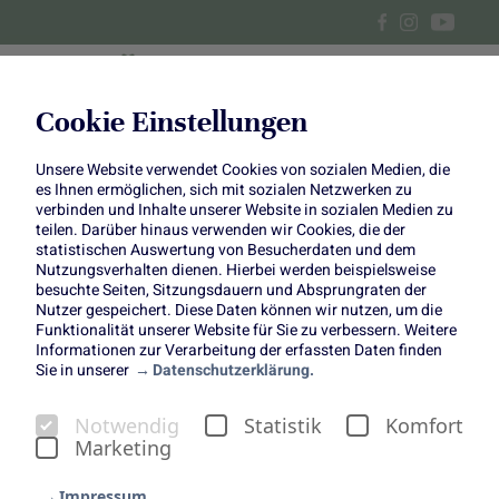
Cookie Einstellungen
Unsere Website verwendet Cookies von sozialen Medien, die
Herzhafte Miniwaffeln mit
es Ihnen ermöglichen, sich mit sozialen Netzwerken zu
verbinden und Inhalte unserer Website in sozialen Medien zu
Rote-Bete-Lachs – ein
teilen. Darüber hinaus verwenden wir Cookies, die der
statistischen Auswertung von Besucherdaten und dem
Nutzungsverhalten dienen. Hierbei werden beispielsweise
farbenfrohes Highlight für
besuchte Seiten, Sitzungsdauern und Absprungraten der
Nutzer gespeichert. Diese Daten können wir nutzen, um die
euren Adventsbrunch
Funktionalität unserer Website für Sie zu verbessern. Weitere
Informationen zur Verarbeitung der erfassten Daten finden
Sie in unserer
Datenschutzerklärung.
Notwendig
Statistik
Komfort
Marketing
Nicht nur süße Klassiker gehören zu einem entspannten
Adventsbrunch – oft sind es gerade die herzhaften
Impressum