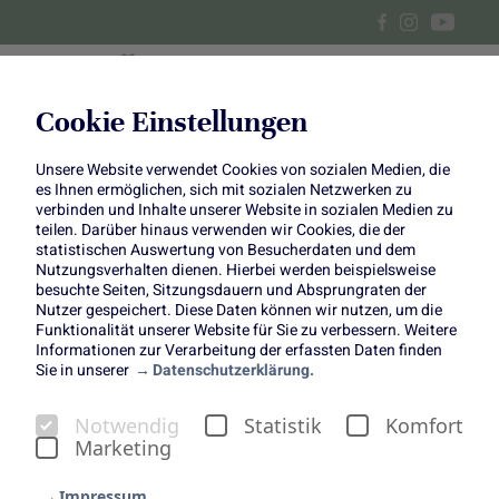
Cookie Einstellungen
Unsere Website verwendet Cookies von sozialen Medien, die
Rustikales Tomaten-Avocado-
es Ihnen ermöglichen, sich mit sozialen Netzwerken zu
verbinden und Inhalte unserer Website in sozialen Medien zu
Kanapee
teilen. Darüber hinaus verwenden wir Cookies, die der
statistischen Auswertung von Besucherdaten und dem
Nutzungsverhalten dienen. Hierbei werden beispielsweise
besuchte Seiten, Sitzungsdauern und Absprungraten der
Nutzer gespeichert. Diese Daten können wir nutzen, um die
Funktionalität unserer Website für Sie zu verbessern. Weitere
Informationen zur Verarbeitung der erfassten Daten finden
Ein köstlicher EM-Snack für die Halbzeitpause. Ein
Sie in unserer
Datenschutzerklärung.
rustikales Tomaten-Avocado-Kanapee – vegan, frisch und
voller Geschmack. Die leckeren Kanapees haben wir euch
Notwendig
Statistik
Komfort
bei unserer EM-Aktion in Dortmund gereicht und da euch
Marketing
dieser Snack besondern gut geschmeckt hat, haben wir
hier das passende Rezept für euch.
Impressum