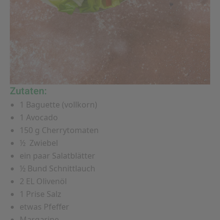
Zutaten:
1 Baguette (vollkorn)
1 Avocado
150 g Cherrytomaten
½ Zwiebel
ein paar Salatblätter
½ Bund Schnittlauch
2 EL Olivenöl
1 Prise Salz
etwas Pfeffer
Margarine