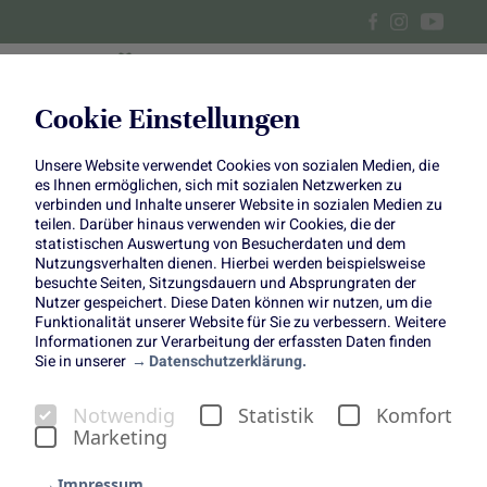
Cookie Einstellungen
Unsere Website verwendet Cookies von sozialen Medien, die
Stullen mit Feigen und
es Ihnen ermöglichen, sich mit sozialen Netzwerken zu
verbinden und Inhalte unserer Website in sozialen Medien zu
Erdbeeren
teilen. Darüber hinaus verwenden wir Cookies, die der
statistischen Auswertung von Besucherdaten und dem
Nutzungsverhalten dienen. Hierbei werden beispielsweise
Ob für Gäste, als leckeres
besuchte Seiten, Sitzungsdauern und Absprungraten der
Nutzer gespeichert. Diese Daten können wir nutzen, um die
Abendbrot oder als Snack
Funktionalität unserer Website für Sie zu verbessern. Weitere
zwischendurch
Informationen zur Verarbeitung der erfassten Daten finden
Sie in unserer
Datenschutzerklärung.
Notwendig
Statistik
Komfort
Marketing
Impressum