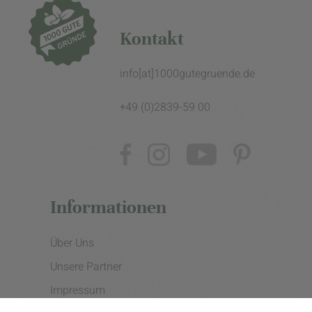
Kontakt
info[at]1000gutegruende.de
+49 (0)2839-59 00
Informationen
Über Uns
Unsere Partner
Impressum