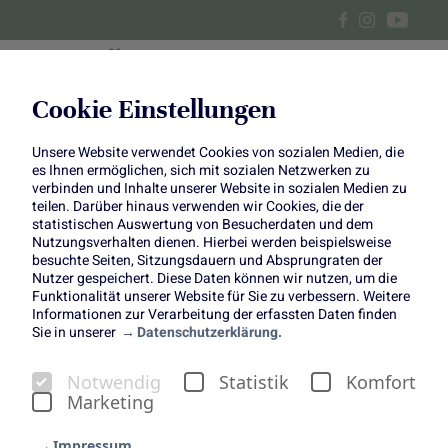
Cookie Einstellungen
Unsere Website verwendet Cookies von sozialen Medien, die
Salat mit Apfel und paniertem
es Ihnen ermöglichen, sich mit sozialen Netzwerken zu
verbinden und Inhalte unserer Website in sozialen Medien zu
Feta
teilen. Darüber hinaus verwenden wir Cookies, die der
statistischen Auswertung von Besucherdaten und dem
Nutzungsverhalten dienen. Hierbei werden beispielsweise
besuchte Seiten, Sitzungsdauern und Absprungraten der
Nutzer gespeichert. Diese Daten können wir nutzen, um die
Funktionalität unserer Website für Sie zu verbessern. Weitere
Informationen zur Verarbeitung der erfassten Daten finden
Sie in unserer
Datenschutzerklärung.
Manchmal braucht es nicht
Notwendig
Statistik
Komfort
mehr als ein paar gute
Marketing
Zutaten, um ein richtig
Impressum