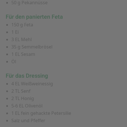
50 g Pekannüsse
Für den panierten Feta
150 g Feta
1 Ei
3 EL Mehl
35 g Semmelbrösel
1 EL Sesam
Öl
Für das Dressing
4 EL Weißweinessig
2 TL Senf
2 TL Honig
5-6 EL Olivenöl
1 EL fein gehackte Petersilie
Salz und Pfeffer