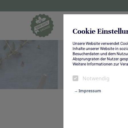
Blumen und Pf
Cookie Einstell
Unsere Website verwendet Cooki
Inhalte unserer Website in soz
Besucherdaten und dem Nutzung
Absprungraten der Nutzer gespe
K
Weitere Informationen zur Vera
Notwendig
Impressum
Unser Kuchen des Monats ist im
Notwendig
Kleckse runden den leckeren G
Statistik
Annalena von
Hey Foodsister
ha