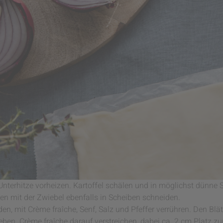
nterhitze vorheizen. Kartoffel schälen und in möglichst dünne 
en mit der Zwiebel ebenfalls in Scheiben schneiden.
en, mit Crème fraîche, Senf, Salz und Pfeffer verrühren. Den Blä
eben. Crème fraîche darauf verstreichen, dabei ca. 2 cm Platz 