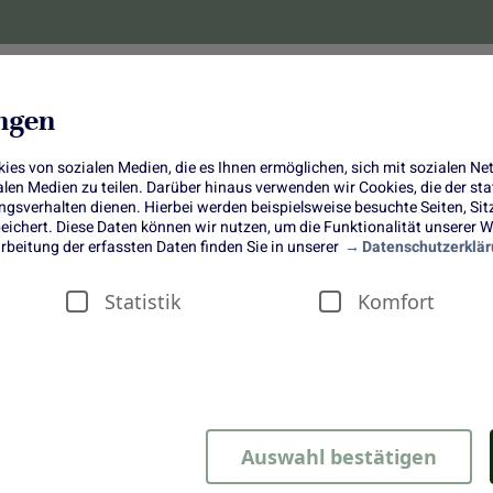
lanzen
Obst und Gemüse
10 Jahre
Bonus-
ungen
es von sozialen Medien, die es Ihnen ermöglichen, sich mit sozialen N
ialen Medien zu teilen. Darüber hinaus verwenden wir Cookies, die der s
sverhalten dienen. Hierbei werden beispielsweise besuchte Seiten, Si
ichert. Diese Daten können wir nutzen, um die Funktionalität unserer We
artoffel-Apfel-Tarte mit Camembe
rbeitung der erfassten Daten finden Sie in unserer
Datenschutzerklär
Statistik
Komfort
 Februar eine herzhafte Tarte mit Kartoffeln, Äpfeln und cremi
eschmack der Tarte ab und verschaffen uns ein wahres Geschma
Auswahl bestätigen
t die herzhafte Kuchenvariante für uns gezaubert und wir werden 