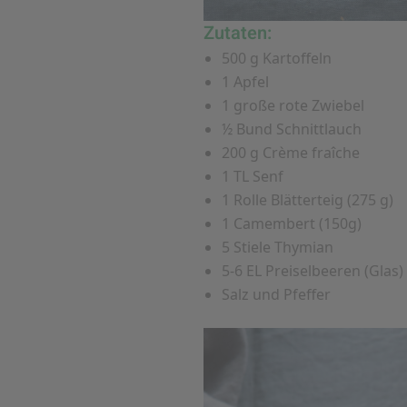
Zutaten:
500 g Kartoffeln
1 Apfel
1 große rote Zwiebel
½ Bund Schnittlauch
200 g Crème fraîche
1 TL Senf
1 Rolle Blätterteig (275 g)
1 Camembert (150g)
5 Stiele Thymian
5-6 EL Preiselbeeren (Glas)
Salz und Pfeffer