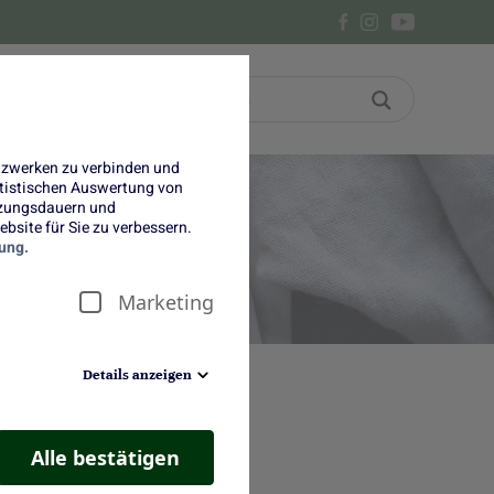
Bon
Über uns
etzwerken zu verbinden und
tatistischen Auswertung von
tzungsdauern und
bsite für Sie zu verbessern.
rt
ung.
Marketing
Details anzeigen
gem Camembert. Preiselbeer-
ckserlebnis.
Alle bestätigen
sie definitiv nicht nur im