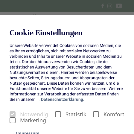
Cookie Einstellungen
Unsere Website verwendet Cookies von sozialen Medien, die
Birnen-Cheesecake
es Ihnen ermöglichen, sich mit sozialen Netzwerken zu
verbinden und Inhalte unserer Website in sozialen Medien zu
teilen. Darüber hinaus verwenden wir Cookies, die der
statistischen Auswertung von Besucherdaten und dem
Nutzungsverhalten dienen. Hierbei werden beispielsweise
besuchte Seiten, Sitzungsdauern und Absprungraten der
Mit dem Beginn des Herbstes läuten wir auch eine neue
Nutzer gespeichert. Diese Daten können wir nutzen, um die
Funktionalität unserer Website für Sie zu verbessern. Weitere
Saison köstlicher Backkreationen ein – und was könnte
Informationen zur Verarbeitung der erfassten Daten finden
besser dazu passen als unser Kuchen des Monats
Sie in unserer
Datenschutzerklärung.
September?
Jenni von
Monsieur Muffin
hat für uns diesen leckeren
Notwendig
Statistik
Komfort
Birnen-Cheesecake entwickelt, der den Übergang vom
Marketing
Spätsommer hin zum Herbst geschmacklich einfängt .
Impressum