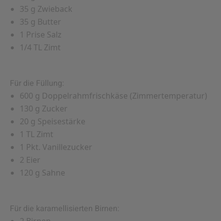
35 g Zwieback
35 g Butter
1 Prise Salz
1/4 TL Zimt
Für die Füllung:
600 g Doppelrahmfrischkäse (Zimmertemperatur)
130 g Zucker
20 g Speisestärke
1 TL Zimt
1 Pkt. Vanillezucker
2 Eier
120 g Sahne
Für die karamellisierten Birnen: