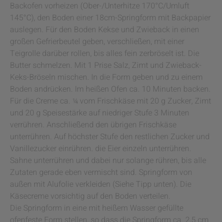
Backofen vorheizen (Ober-/Unterhitze 170°C/Umluft
145°C), den Boden einer 18cm-Springform mit Backpapier
auslegen. Für den Boden Kekse und Zwieback in einen
großen Gefrierbeutel geben, verschließen, mit einer
Teigrolle darüber rollen, bis alles fein zerbröselt ist. Die
Butter schmelzen. Mit 1 Prise Salz, Zimt und Zwieback-
Keks-Bröseln mischen. In die Form geben und zu einem
Boden andrücken. Im heißen Ofen ca. 10 Minuten backen.
Für die Creme ca. ¼ vom Frischkäse mit 20 g Zucker, Zimt
und 20 g Speisestärke auf niedriger Stufe 3 Minuten
verrühren. Anschließend den übrigen Frischkäse
unterrühren. Auf höchster Stufe den restlichen Zucker und
Vanillezucker einrühren. die Eier einzeln unterrühren.
Sahne unterrühren und dabei nur solange rühren, bis alle
Zutaten gerade eben vermischt sind. Springform von
außen mit Alufolie verkleiden (Siehe Tipp unten). Die
Käsecreme vorsichtig auf den Boden verteilen.
Die Springform in eine mit heißem Wasser gefüllte
ofenfeste Form stellen, so dass die Springform ca. 2,5 cm