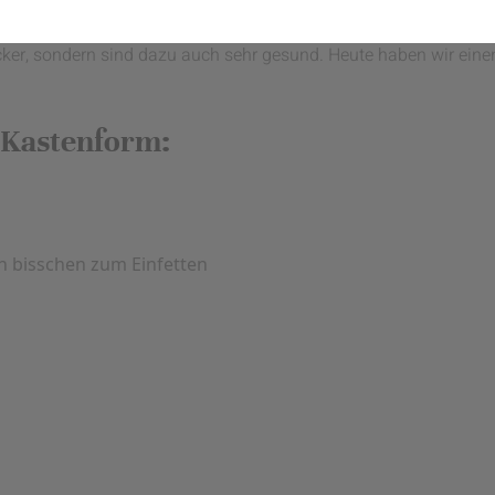
 Tür und wir freuen uns sehr darüber. Heimische Erdbeeren gibt e
cker, sondern sind dazu auch sehr gesund. Heute haben wir eine
e Kastenform:
n bisschen zum Einfetten