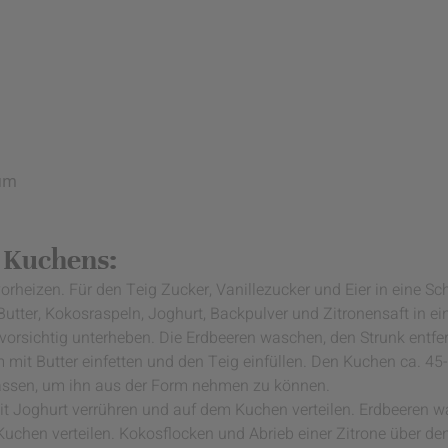
kum
 Kuchens:
rheizen. Für den Teig Zucker, Vanillezucker und Eier in eine S
Butter, Kokosraspeln, Joghurt, Backpulver und Zitronensaft in e
rsichtig unterheben. Die Erdbeeren waschen, den Strunk entfern
 mit Butter einfetten und den Teig einfüllen. Den Kuchen ca. 4
assen, um ihn aus der Form nehmen zu können.
t Joghurt verrühren und auf dem Kuchen verteilen. Erdbeeren wa
uchen verteilen. Kokosflocken und Abrieb einer Zitrone über den