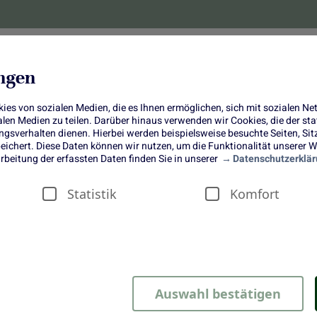
lanzen
Obst und Gemüse
10 Jahre
Bonus-
ungen
es von sozialen Medien, die es Ihnen ermöglichen, sich mit sozialen N
ialen Medien zu teilen. Darüber hinaus verwenden wir Cookies, die der s
sverhalten dienen. Hierbei werden beispielsweise besuchte Seiten, Si
ichert. Diese Daten können wir nutzen, um die Funktionalität unserer We
Erdbeerkuchen
rbeitung der erfassten Daten finden Sie in unserer
Datenschutzerklär
Statistik
Komfort
mit Kokos & Basilikum
Auswahl bestätigen