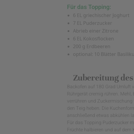
Für das Topping:
6 EL griechischer Joghurt
7 EL Puderzucker
Abrieb einer Zitrone
6 EL Kokosflocken
200 g Erdbeeren
optional: 10 Blätter Basili
Zubereitung des
Backofen auf 180 Grad Umluft vo
Rührgerät cremig rühren. Mehl, 
verrühren und Zuckermischung vo
den Teig heben. Die Kuchenform
anschließend etwas abkühlen l
Für das Topping Puderzucker mi
Früchte halbieren und auf dem K