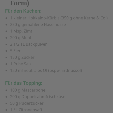
Form)
Für den Kuchen:
1 kleiner Hokkaido-Kürbis (350 g ohne Kerne & Co.)
250 g gemahlene Haselnüsse
1 Msp. Zimt
200 g Mehl
2 1/2 TL Backpulver
5 Eier
150 g Zucker
1 Prise Salz
120 ml neutrales Öl (bspw. Erdnussöl)
Für das Topping:
100 g Mascarpone
200 g Doppelrahmfrischkäse
50 g Puderzucker
1 EL Zitronensaft