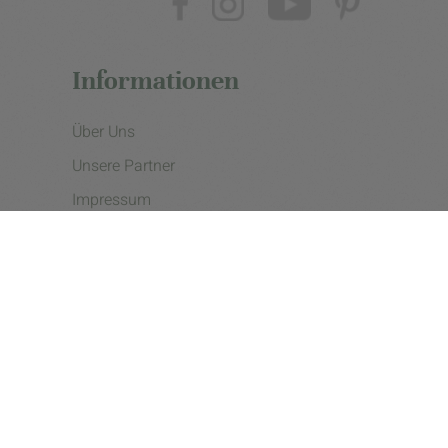
Informationen
Über Uns
Unsere Partner
Impressum
Datenschutzerklärung
Presse
Cookie Einstellungen
Copyright © 2026 - eine Initiative der Landgard eG