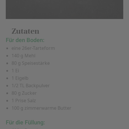
Zutaten
Für den Boden:
eine 26er-Tarteform
140 g Mehl
80 g Speisestärke
1 Ei
1 Eigelb
1/2 TL Backpulver
80 g Zucker
1 Prise Salz
100 g zimmerwarme Butter
Für die Füllung: