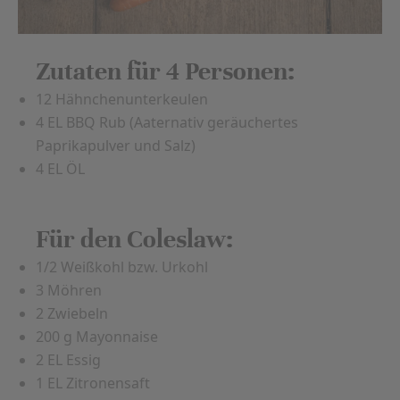
Zutaten für 4 Personen:
12 Hähnchenunterkeulen
4 EL BBQ Rub (Aaternativ geräuchertes
Paprikapulver und Salz)
4 EL ÖL
Für den Coleslaw:
1/2 Weißkohl bzw. Urkohl
3 Möhren
2 Zwiebeln
200 g Mayonnaise
2 EL Essig
1 EL Zitronensaft