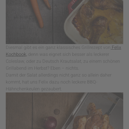
Diesmal gibt es ein ganz klassisches Grillrezept von
Felix
Kochbook,
denn was eignet sich besser als leckerer
Coleslaw, oder zu Deutsch Krautsalat, zu einem schönen
Grillabend im Herbst? Eben – nichts.
Damit der Salat allerdings nicht ganz so allein daher
kommt, hat uns Felix dazu noch leckere BBQ-
Hähnchenkeulen gezaubert.