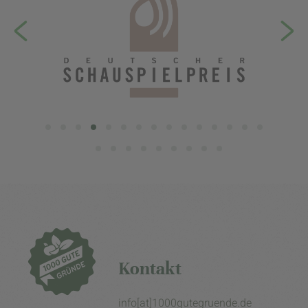
Kontakt
info[at]1000gutegruende.de