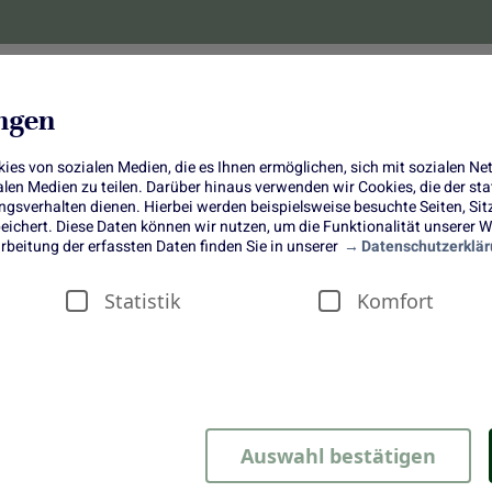
lanzen
Obst und Gemüse
10 Jahre
Bonus-
ungen
es von sozialen Medien, die es Ihnen ermöglichen, sich mit sozialen N
ialen Medien zu teilen. Darüber hinaus verwenden wir Cookies, die der s
sverhalten dienen. Hierbei werden beispielsweise besuchte Seiten, Si
ichert. Diese Daten können wir nutzen, um die Funktionalität unserer We
Gnocchi-Pfanne mit Mangold
rbeitung der erfassten Daten finden Sie in unserer
Datenschutzerklär
Statistik
Komfort
ätsommer
Auswahl bestätigen