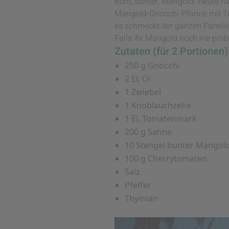
Bunt, bunter, Mangold. Heute 
Mangold-Gnocchi-Pfanne mit Toma
es schmeckt der ganzen Familie
Falls ihr Mangold noch nie probi
Zutaten (für 2 Portionen)
250 g Gnocchi
2 EL Öl
1 Zwiebel
1 Knoblauchzehe
1 EL Tomatenmark
200 g Sahne
10 Stengel bunter Mangol
100 g Cherrytomaten
Salz
Pfeffer
Thymian