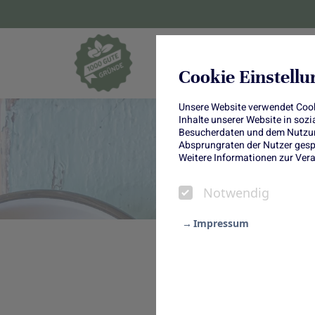
Blumen und Pf
Cookie Einstell
Unsere Website verwendet Cooki
Inhalte unserer Website in soz
Besucherdaten und dem Nutzung
Absprungraten der Nutzer gespe
Weitere Informationen zur Vera
Notwendig
Impressum
Notwendig
Soulfood im Sp
Statistik