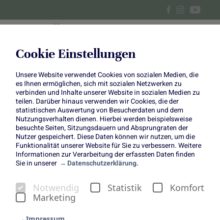
Cookie Einstellungen
Unsere Website verwendet Cookies von sozialen Medien, die
Veganes Blumenkohl Curry
es Ihnen ermöglichen, sich mit sozialen Netzwerken zu
verbinden und Inhalte unserer Website in sozialen Medien zu
aus dem Backofen
teilen. Darüber hinaus verwenden wir Cookies, die der
statistischen Auswertung von Besucherdaten und dem
Nutzungsverhalten dienen. Hierbei werden beispielsweise
besuchte Seiten, Sitzungsdauern und Absprungraten der
Nutzer gespeichert. Diese Daten können wir nutzen, um die
Funktionalität unserer Website für Sie zu verbessern. Weitere
Informationen zur Verarbeitung der erfassten Daten finden
Blumenkohl steht hier im Mittelpunkt, denn er ist ein
Sie in unserer
Datenschutzerklärung.
echtes Power-Gemüse: Er liefert reichlich Vitamin C,
Kalium und sekundäre Pflanzenstoffe, die den Körper
Notwendig
Statistik
Komfort
stärken und schützen.
Marketing
Dieses vegane Blumenkohl-Curry von
Felix´ Kochbook
aus
dem Backofen ist ein herrlich aromatisches Gericht, das
Impressum