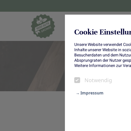
Blumen und Pf
Cookie Einstell
Unsere Website verwendet Cooki
Inhalte unserer Website in soz
Besucherdaten und dem Nutzung
Absprungraten der Nutzer gespe
Weitere Informationen zur Vera
Notwendig
Impressum
Notwendig
Spinat-Lachs-La
Statistik