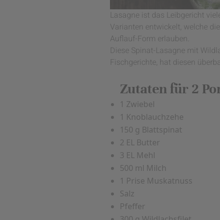
Lasagne ist das Leibgericht viel
Varianten entwickelt, welche d
Auflauf-Form erlauben.
Diese Spinat-Lasagne mit Wildl
Fischgerichte, hat diesen überb
Zutaten für 2 Po
1 Zwiebel
1 Knoblauchzehe
150 g Blattspinat
2 EL Butter
3 EL Mehl
500 ml Milch
1 Prise Muskatnuss
Salz
Pfeffer
300 g Wildlachsfilet