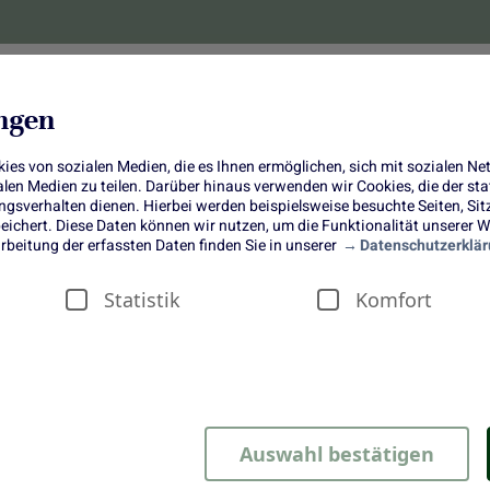
lanzen
Obst und Gemüse
10 Jahre
Bonus-
ungen
es von sozialen Medien, die es Ihnen ermöglichen, sich mit sozialen N
ialen Medien zu teilen. Darüber hinaus verwenden wir Cookies, die der s
sverhalten dienen. Hierbei werden beispielsweise besuchte Seiten, Si
ichert. Diese Daten können wir nutzen, um die Funktionalität unserer We
Spinat-Lachs-Lasagne
rbeitung der erfassten Daten finden Sie in unserer
Datenschutzerklär
Statistik
Komfort
sagne
Auswahl bestätigen