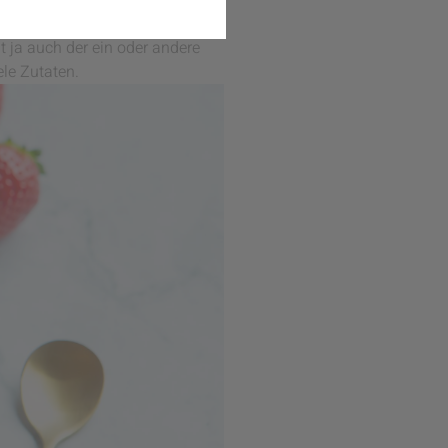
. Deshalb haben wir im Rahmen
nert. Das fein säuerliche
 ja auch der ein oder andere
ele Zutaten.