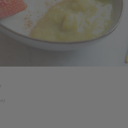
:
r
en)