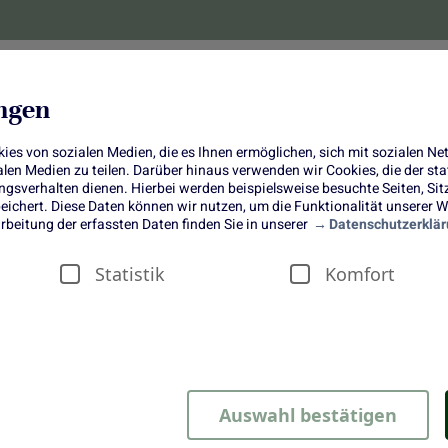
lanzen
Obst und Gemüse
10 Jahre
Bonus-
ungen
es von sozialen Medien, die es Ihnen ermöglichen, sich mit sozialen N
ialen Medien zu teilen. Darüber hinaus verwenden wir Cookies, die der s
sverhalten dienen. Hierbei werden beispielsweise besuchte Seiten, Si
ichert. Diese Daten können wir nutzen, um die Funktionalität unserer We
Rhabarberkompott mit Milchreis
rbeitung der erfassten Daten finden Sie in unserer
Datenschutzerklär
Statistik
Komfort
bei Oma
Auswahl bestätigen