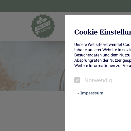
Blumen und Pf
Cookie Einstell
Unsere Website verwendet Cooki
Inhalte unserer Website in soz
Besucherdaten und dem Nutzung
Absprungraten der Nutzer gespe
Weitere Informationen zur Vera
Notwendig
Impressum
Notwendig
Schlemmen wie 
Statistik