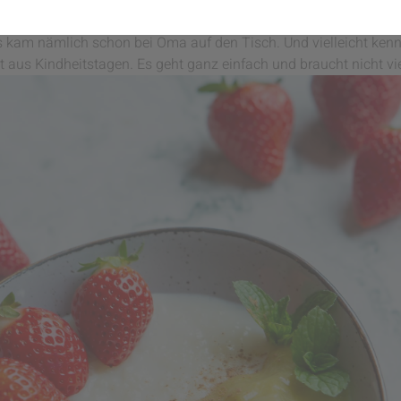
Idee, besonders dann, wenn wir damit Erinnerungen verknüpfen
e“ ein Rezept nachgekocht, das uns an unsere Kindheitstage erin
 kam nämlich schon bei Oma auf den Tisch. Und vielleicht kennt
t aus Kindheitstagen. Es geht ganz einfach und braucht nicht vi