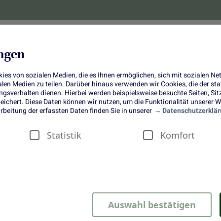
lanzen
Obst und Gemüse
10 Jahre
Bonus-
ungen
es von sozialen Medien, die es Ihnen ermöglichen, sich mit sozialen N
ialen Medien zu teilen. Darüber hinaus verwenden wir Cookies, die der s
sverhalten dienen. Hierbei werden beispielsweise besuchte Seiten, Si
ichert. Diese Daten können wir nutzen, um die Funktionalität unserer We
Flammkuchen mit Rhabarber
rbeitung der erfassten Daten finden Sie in unserer
Datenschutzerklär
Statistik
Komfort
ßspeisen, sondern macht sich auch sehr gut in herzhaften Geric
abarber für Dich. Du kannst den Rhabarber wunderbar mit Zieg
Auswahl bestätigen