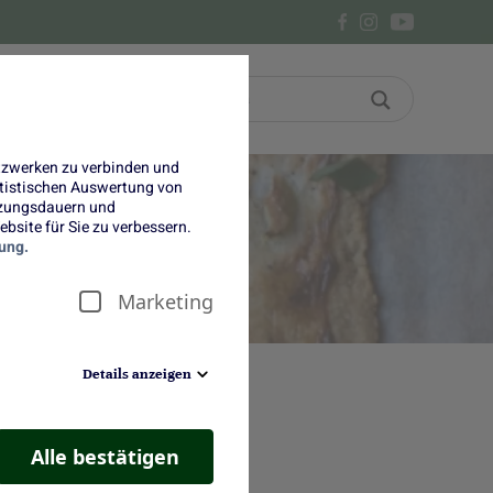
Bon
Über uns
etzwerken zu verbinden und
tatistischen Auswertung von
tzungsdauern und
bsite für Sie zu verbessern.
ung.
Marketing
Details anzeigen
hten. Heute haben wir ein
enkäse oder Mozzarella
Alle bestätigen