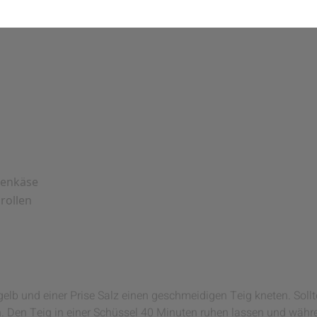
genkäse
rollen
elb und einer Prise Salz einen geschmeidigen Teig kneten. Sollte
 Den Teig in einer Schüssel 40 Minuten ruhen lassen und währ