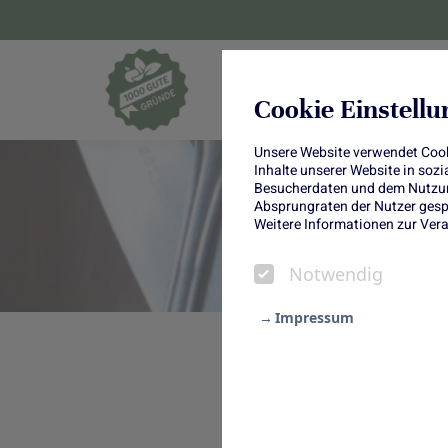
Blumen und Pf
Cookie Einstell
Unsere Website verwendet Cooki
Inhalte unserer Website in soz
Besucherdaten und dem Nutzung
Absprungraten der Nutzer gespe
Weitere Informationen zur Vera
Notwendig
Impressum
Rhabarber passt nicht nur zu Sü
Notwendig
Rezept für Flammkuchen mit Rh
Statistik
kombinieren.