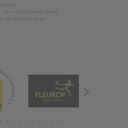
chneiden.
n, Käse und Rhabarber darauf
 oder Schnittlauch als