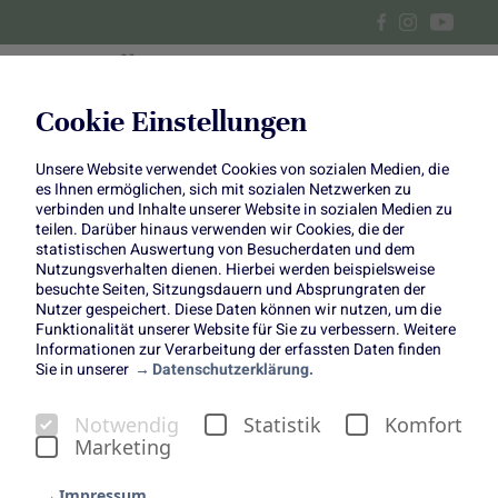
Cookie Einstellungen
Unsere Website verwendet Cookies von sozialen Medien, die
Rhabarbergin
es Ihnen ermöglichen, sich mit sozialen Netzwerken zu
verbinden und Inhalte unserer Website in sozialen Medien zu
teilen. Darüber hinaus verwenden wir Cookies, die der
Wacholder trifft Frühlingsboten
statistischen Auswertung von Besucherdaten und dem
Nutzungsverhalten dienen. Hierbei werden beispielsweise
besuchte Seiten, Sitzungsdauern und Absprungraten der
Nutzer gespeichert. Diese Daten können wir nutzen, um die
Funktionalität unserer Website für Sie zu verbessern. Weitere
Informationen zur Verarbeitung der erfassten Daten finden
Sie in unserer
Datenschutzerklärung.
Es ist noch nicht lange her, da war Gin ein Getränk für alte
Notwendig
Statistik
Komfort
Ladies in britischen Cottages. Heute erobern Mixgetränke
Marketing
mit dem Wacholder-Schnaps auch in Deutschland die
Cocktailbars. Hier haben wir eine tolle Idee für alle, die
Impressum