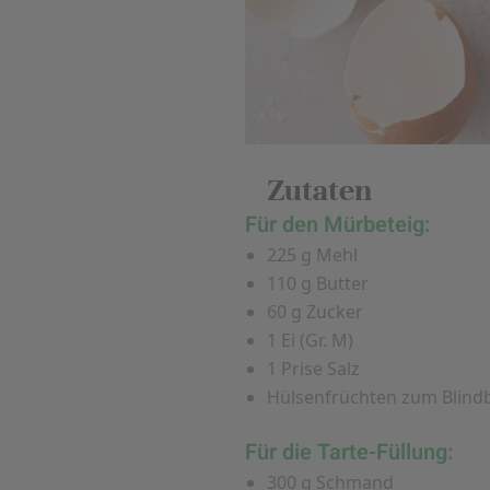
Zutaten
Für den Mürbeteig:
225 g Mehl
110 g Butter
60 g Zucker
1 Ei (Gr. M)
1 Prise Salz
Hülsenfrüchten zum Blindb
Für die Tarte-Füllung:
300 g Schmand