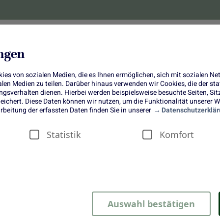
lanzen
Obst und Gemüse
10 Jahre
Bonus-
ungen
es von sozialen Medien, die es Ihnen ermöglichen, sich mit sozialen N
ialen Medien zu teilen. Darüber hinaus verwenden wir Cookies, die der s
sverhalten dienen. Hierbei werden beispielsweise besuchte Seiten, Si
ichert. Diese Daten können wir nutzen, um die Funktionalität unserer We
Schmand-Tarte mit Lavendel und
rbeitung der erfassten Daten finden Sie in unserer
Datenschutzerklär
Aprikosen
Statistik
Komfort
Auswahl bestätigen