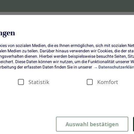
lanzen
Obst und Gemüse
10 Jahre
Bonus-
ungen
es von sozialen Medien, die es Ihnen ermöglichen, sich mit sozialen N
ialen Medien zu teilen. Darüber hinaus verwenden wir Cookies, die der s
sverhalten dienen. Hierbei werden beispielsweise besuchte Seiten, Si
ichert. Diese Daten können wir nutzen, um die Funktionalität unserer We
Kürbis-Biskuitrolle
rbeitung der erfassten Daten finden Sie in unserer
Datenschutzerklär
Statistik
Komfort
lle
Auswahl bestätigen