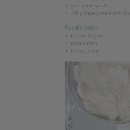
½ TL Vanillepaste
100 g Hagebuttenkonfitür
Für die Deko:
Frische Feigen
Hagebutten
Puderzucker