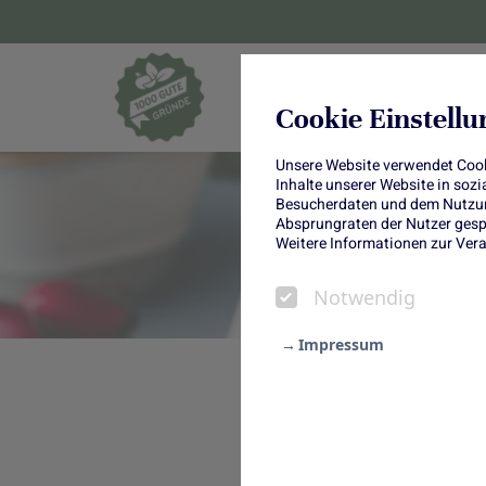
Blumen und Pf
Cookie Einstell
Unsere Website verwendet Cooki
Inhalte unserer Website in soz
Besucherdaten und dem Nutzung
Absprungraten der Nutzer gespe
Weitere Informationen zur Vera
Notwendig
Impressum
Notwendig
Kürbis-Biskuitro
Statistik