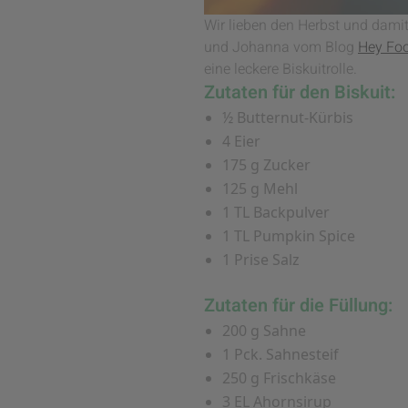
Wir lieben den Herbst und damit
und Johanna vom Blog
Hey Foo
eine leckere Biskuitrolle.
Zutaten für den Biskuit:
½ Butternut-Kürbis
4 Eier
175 g Zucker
125 g Mehl
1 TL Backpulver
1 TL Pumpkin Spice
1 Prise Salz
Zutaten für die Füllung:
200 g Sahne
1 Pck. Sahnesteif
250 g Frischkäse
3 EL Ahornsirup