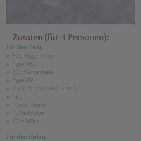
Zutaten (für 4 Personen):
Für den Teig:
60 g Roggenmehl
Type 1050
60 g Weizenmehl
Type 550
2 geh. TL Trockensauerteig,
15 g
1 gestrichener
TL Backpulver
80 ml Milch
Für den Belag: