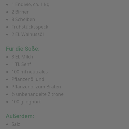
1 Endivie, ca. 1 kg
2 Birnen
8 Scheiben
Frühstücksspeck
2 EL Walnussöl
Für die Soße:
3 EL Milch
1 TL Senf
100 ml neutrales
Pflanzenöl und
Pflanzenöl zum Braten
½ unbehandelte Zitrone
100 g Joghurt
Außerdem:
Salz