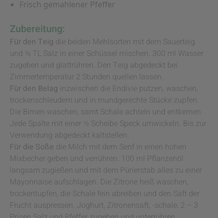
Frisch gemahlener Pfeffer
Zubereitung:
Für den Teig
die beiden Mehlsorten mit dem Sauerteig
und ½ TL Salz in einer Schüssel mischen. 300 ml Wasser
zugeben und glattrühren. Den Teig abgedeckt bei
Zimmertemperatur 2 Stunden quellen lassen.
Für den Belag
inzwischen die Endivie putzen, waschen,
trockenschleudern und in mundgerechte Stücke zupfen.
Die Birnen waschen, samt Schale achteln und entkernen.
Jede Spalte mit einer ½ Scheibe Speck umwickeln. Bis zur
Verwendung abgedeckt kaltstellen.
Für die Soße
die Milch mit dem Senf in einen hohen
Mixbecher geben und verrühren. 100 ml Pflanzenöl
langsam zugießen und mit dem Pürierstab alles zu einer
Mayonnaise aufschlagen. Die Zitrone heiß waschen,
trockentupfen, die Schale fein abreiben und den Saft der
Frucht auspressen. Joghurt, Zitronensaft, -schale, 2 – 3
Prisen Salz und Pfeffer zugeben und unterrühren.