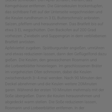
Stücke schneiden. Den Apfel schälen, vierteln, das
Kerngehäuse entfernen. Die Gänsekeulen trockentupfen,
das sichtbare Fett auf der Unterseite wegschneiden und
die Keulen rundherum in 3 EL Butterschmalz anbraten.
Salzen, pfeffern und herausnehmen. Das Bratfett bis auf
etwa 3 EL wegschütten. Den Backofen auf 200 Grad
vorheizen. Zwiebeln und Suppengrün in dem verbliebenen
Bratfett anrösten.
Apfelviertel zugeben. Spätburgunder angießen, umrühren
und etwas reduzieren lassen, dann den Geflügelfond dazu
gießen. Die Keulen, den gewaschenen Rosmarin und
die Lorbeerblätter hineinlegen. Im geschlossenen Bräter
im vorgeheizten Ofen schmoren, dabei die Keulen
zwischendurch 3–4-mal wenden. Nach 90 Minuten den
Deckel abnehmen und die Keulen weitere 20Minuten
garen. Während der ersten 10 Minuten mehrmals mit der
Soße übergießen. Dann die Keulen herausnehmen und
abgedeckt warm stellen. Die Soße reduzieren lassen,
Rosmarin und Lorbeerblätter entfernen. In der