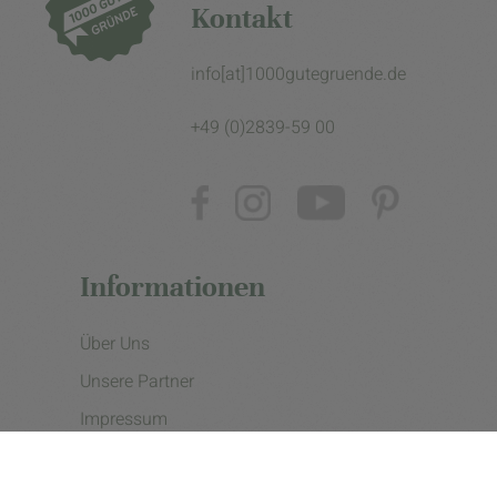
Kontakt
info[at]1000gutegruende.de
+49 (0)2839-59 00
Informationen
Über Uns
Unsere Partner
Impressum
Datenschutzerklärung
Presse