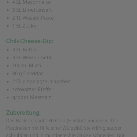
4 EL Mayonnaise
3 EL Limettensaft
2 TL Wasabi-Paste
1 EL Zucker
Chili-Cheese-Dip:
3 EL Butter
3 EL Weizenmehl
100 ml Milch
80 g Cheddar
2 EL eingelegte Jalapeños
schwarzer Pfeffer
grobes Meersalz
Zubereitung:
Den Backofen auf 180 Grad (Heißluft) vorheizen. Die
Pastinaken mit Hilfe einer Wurzelbürste kräftig sauber
schrubben und in mundgerechte Stücke schneiden. Nun