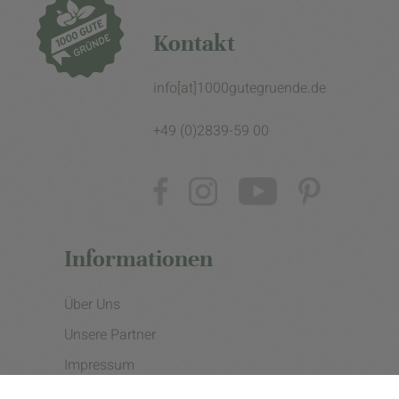
Kontakt
info[at]1000gutegruende.de
+49 (0)2839-59 00
Informationen
Über Uns
Unsere Partner
Impressum
Datenschutzerklärung