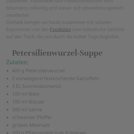
zubereiten. Pastinaken und Petersilienwurzeln sind
besonders vielseitig und lassen sich abwechslungsreich
verarbeiten.
Deshalb bringen wir heute zusammen mit unseren
Expertinnen von den
Foodistas
zwei herbstliche Gerichte
auf den Tisch, die uns durch die kalten Tage begleiten.
Petersilienwurzel-Suppe
Zutaten:
400 g Petersilienwurzel
2 vorwiegend festkochende Kartoffeln
3 EL Sonnenblumenöl
100 ml Wein
100 ml Wasser
300 ml Sahne
schwarzer Pfeffer
grobes Meersalz
500 g Pflanzenfett zum frittieren