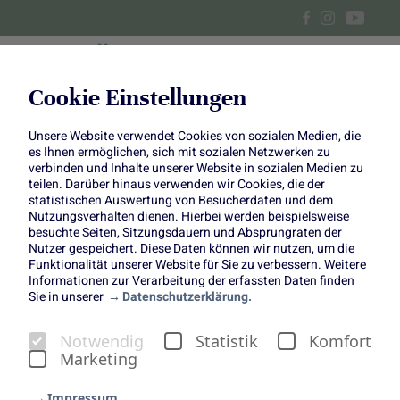
Cookie Einstellungen
Unsere Website verwendet Cookies von sozialen Medien, die
Petersilienwurzel-Suppe und
es Ihnen ermöglichen, sich mit sozialen Netzwerken zu
verbinden und Inhalte unserer Website in sozialen Medien zu
Pastinaken-Pommes mit
teilen. Darüber hinaus verwenden wir Cookies, die der
statistischen Auswertung von Besucherdaten und dem
Nutzungsverhalten dienen. Hierbei werden beispielsweise
zweierlei Dips
besuchte Seiten, Sitzungsdauern und Absprungraten der
Nutzer gespeichert. Diese Daten können wir nutzen, um die
Funktionalität unserer Website für Sie zu verbessern. Weitere
Informationen zur Verarbeitung der erfassten Daten finden
Sie in unserer
Datenschutzerklärung.
Notwendig
Statistik
Komfort
Petersilienwurzel-Suppe und
Marketing
Pastinaken-Pommes mit
Impressum