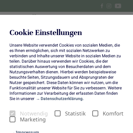
Cookie Einstellungen
Unsere Website verwendet Cookies von sozialen Medien, die
Zitronenkuchen mit Zimt-
es Ihnen ermöglichen, sich mit sozialen Netzwerken zu
verbinden und Inhalte unserer Website in sozialen Medien zu
Zwetschgen und geschmortes
teilen. Darüber hinaus verwenden wir Cookies, die der
statistischen Auswertung von Besucherdaten und dem
Nutzungsverhalten dienen. Hierbei werden beispielsweise
Rind mit Zwetschgen
besuchte Seiten, Sitzungsdauern und Absprungraten der
Nutzer gespeichert. Diese Daten können wir nutzen, um die
Funktionalität unserer Website für Sie zu verbessern. Weitere
Informationen zur Verarbeitung der erfassten Daten finden
Sie in unserer
Datenschutzerklärung.
Notwendig
Statistik
Komfort
Ob frisch vom Baum
Marketing
genascht, als Mus eingekocht
Impressum