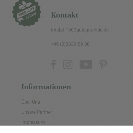
Kontakt
info[at]1000gutegruende.de
+49 (0)2839-59 00
Informationen
Über Uns
Unsere Partner
Impressum
Datenschutzerklärung