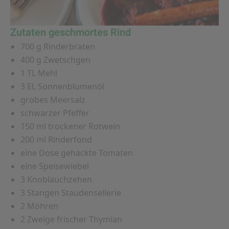
Zutaten geschmortes Rind
700 g Rinderbraten
400 g Zwetschgen
1 TL Mehl
3 EL Sonnenblumenöl
grobes Meersalz
schwarzer Pfeffer
150 ml trockener Rotwein
200 ml Rinderfond
eine Dose gehackte Tomaten
eine Speisewiebel
3 Knoblauchzehen
3 Stangen Staudensellerie
2 Möhren
2 Zweige frischer Thymian