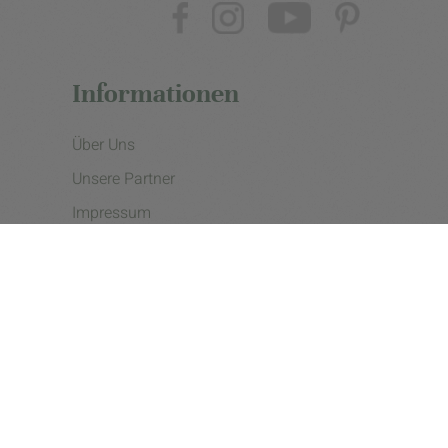
Informationen
Über Uns
Unsere Partner
Impressum
Datenschutzerklärung
Presse
Cookie Einstellungen
Copyright © 2026 - eine Initiative der Landgard eG