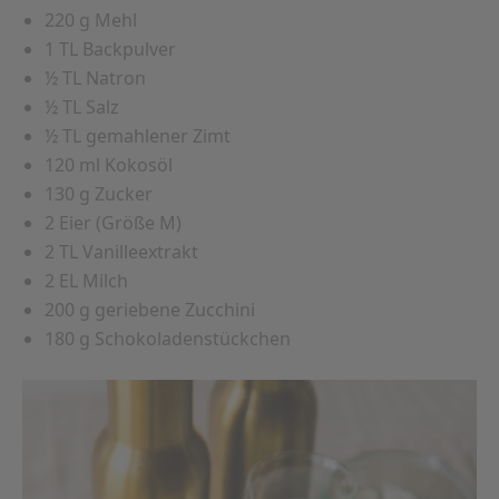
220 g Mehl
1 TL Backpulver
½ TL Natron
½ TL Salz
½ TL gemahlener Zimt
120 ml Kokosöl
130 g Zucker
2 Eier (Größe M)
2 TL Vanilleextrakt
2 EL Milch
200 g geriebene Zucchini
180 g Schokoladenstückchen