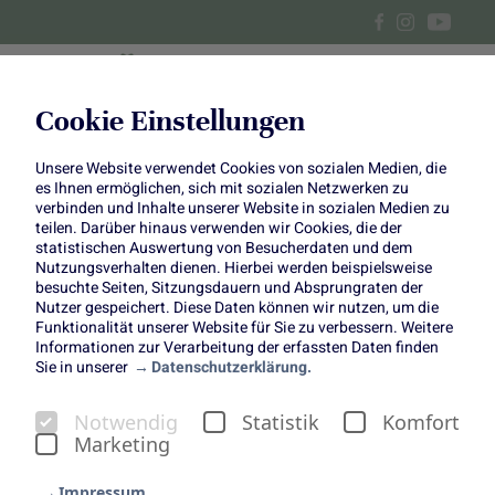
Cookie Einstellungen
Unsere Website verwendet Cookies von sozialen Medien, die
Zucchini-Schoko-Muffins und
es Ihnen ermöglichen, sich mit sozialen Netzwerken zu
verbinden und Inhalte unserer Website in sozialen Medien zu
Zucchini-Tarte
teilen. Darüber hinaus verwenden wir Cookies, die der
statistischen Auswertung von Besucherdaten und dem
Nutzungsverhalten dienen. Hierbei werden beispielsweise
besuchte Seiten, Sitzungsdauern und Absprungraten der
Nutzer gespeichert. Diese Daten können wir nutzen, um die
Funktionalität unserer Website für Sie zu verbessern. Weitere
Informationen zur Verarbeitung der erfassten Daten finden
Zucchini sind so vielseitig wie kaum ein anderes Gemüse
Sie in unserer
Datenschutzerklärung.
– ob herzhaft oder süß, sie lassen sich in den
unterschiedlichsten Gerichten einsetzen. Genau das
Notwendig
Statistik
Komfort
beweisen die
Foodistas
mit unseren beiden neuen
Marketing
Rezeptkreationen. Dieses Mal stehen zwei
außergewöhnliche Rezepte im Mittelpunkt, die zeigen, wie
Impressum