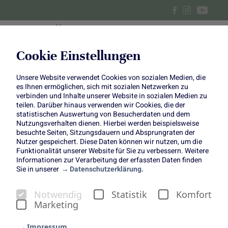
Cookie Einstellungen
Unsere Website verwendet Cookies von sozialen Medien, die
Grünkohl-Curry mit
es Ihnen ermöglichen, sich mit sozialen Netzwerken zu
verbinden und Inhalte unserer Website in sozialen Medien zu
Süßkartoffeln
teilen. Darüber hinaus verwenden wir Cookies, die der
statistischen Auswertung von Besucherdaten und dem
Nutzungsverhalten dienen. Hierbei werden beispielsweise
Der Klassiker auf neuen Wegen
besuchte Seiten, Sitzungsdauern und Absprungraten der
Nutzer gespeichert. Diese Daten können wir nutzen, um die
Funktionalität unserer Website für Sie zu verbessern. Weitere
Informationen zur Verarbeitung der erfassten Daten finden
Sie in unserer
Datenschutzerklärung.
Notwendig
Statistik
Komfort
Marketing
Dass wir Grünkohl-Fans sind, brauchen wir spätestens
jetzt nicht mehr zu erklären. Denn wir haben wieder ein
Impressum