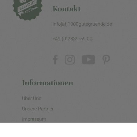
Kontakt
info[at]1000gutegruende.de
+49 (0)2839-59 00
Informationen
Über Uns
Unsere Partner
Impressum
Datenschutzerklärung