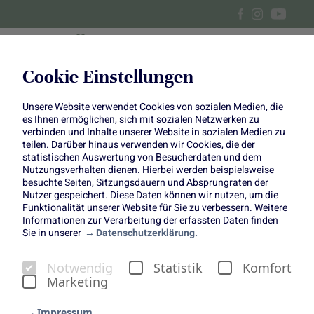
Cookie Einstellungen
Unsere Website verwendet Cookies von sozialen Medien, die
Vegane Zitronentarte
es Ihnen ermöglichen, sich mit sozialen Netzwerken zu
verbinden und Inhalte unserer Website in sozialen Medien zu
teilen. Darüber hinaus verwenden wir Cookies, die der
statistischen Auswertung von Besucherdaten und dem
Nutzungsverhalten dienen. Hierbei werden beispielsweise
besuchte Seiten, Sitzungsdauern und Absprungraten der
Nutzer gespeichert. Diese Daten können wir nutzen, um die
Funktionalität unserer Website für Sie zu verbessern. Weitere
Kuchen des Monats Januar
Informationen zur Verarbeitung der erfassten Daten finden
Sie in unserer
Datenschutzerklärung.
2024
Sauer, fruchtig, lecker: Unser erster Kuchen des Monats im
Notwendig
Statistik
Komfort
Jahr 2024 ist eine erfrischende Kombination aus Zitronen
Marketing
und Kokos. Noch dazu ist die Tarte nicht nur glutenfrei,
Impressum