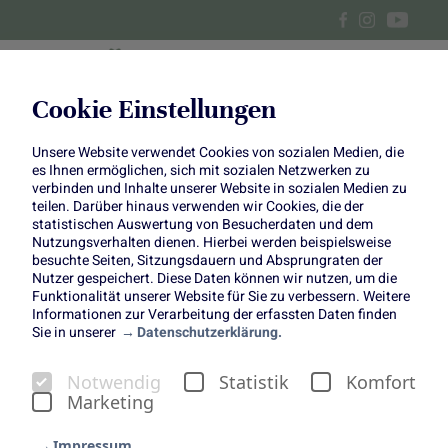
Cookie Einstellungen
Unsere Website verwendet Cookies von sozialen Medien, die
Kartoffel-Apfel-Tarte mit
es Ihnen ermöglichen, sich mit sozialen Netzwerken zu
verbinden und Inhalte unserer Website in sozialen Medien zu
Camembert
teilen. Darüber hinaus verwenden wir Cookies, die der
statistischen Auswertung von Besucherdaten und dem
Nutzungsverhalten dienen. Hierbei werden beispielsweise
besuchte Seiten, Sitzungsdauern und Absprungraten der
Nutzer gespeichert. Diese Daten können wir nutzen, um die
Funktionalität unserer Website für Sie zu verbessern. Weitere
Informationen zur Verarbeitung der erfassten Daten finden
Unser Kuchen des Monats ist im Februar eine herzhafte
Sie in unserer
Datenschutzerklärung.
Tarte mit Kartoffeln, Äpfeln und cremigem Camembert.
Preiselbeer-Kleckse runden den leckeren Geschmack der
Notwendig
Statistik
Komfort
Tarte ab und verschaffen uns ein wahres
Marketing
Geschmackserlebnis.
Annalena von
Hey Foodsister
hat die herzhafte
Impressum