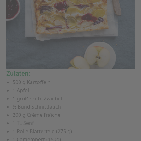
Zutaten:
500 g Kartoffeln
1 Apfel
1 große rote Zwiebel
½ Bund Schnittlauch
200 g Crème fraîche
1 TL Senf
1 Rolle Blätterteig (275 g)
1 Camembert (150g)