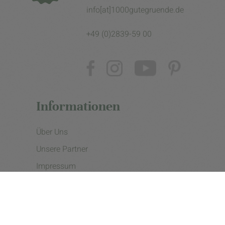
info[at]1000gutegruende.de
+49 (0)2839-59 00
Informationen
Über Uns
Unsere Partner
Impressum
Datenschutzerklärung
Presse
Cookie Einstellungen