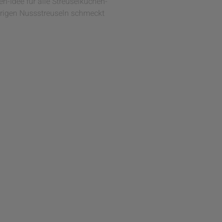
n-Idee für alle Streuselkuchen-
prigen Nussstreuseln schmeckt