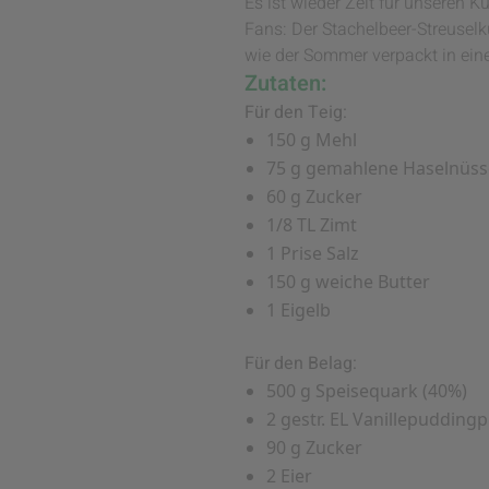
Es ist wieder Zeit für unseren
Fans: Der Stachelbeer-Streuse
wie der Sommer verpackt in ei
Zutaten:
Für den Teig:
150 g Mehl
75 g gemahlene Haselnüss
60 g Zucker
1/8 TL Zimt
1 Prise Salz
150 g weiche Butter
1 Eigelb
Für den Belag:
500 g Speisequark (40%)
2 gestr. EL Vanillepuddingp
90 g Zucker
2 Eier