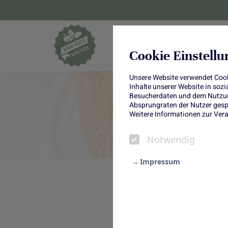
Blumen und Pf
Cookie Einstell
Unsere Website verwendet Cooki
Inhalte unserer Website in soz
Besucherdaten und dem Nutzung
Absprungraten der Nutzer gespe
Weitere Informationen zur Vera
Notwendig
Impressum
Notwendig
Kuchen des Mon
Statistik