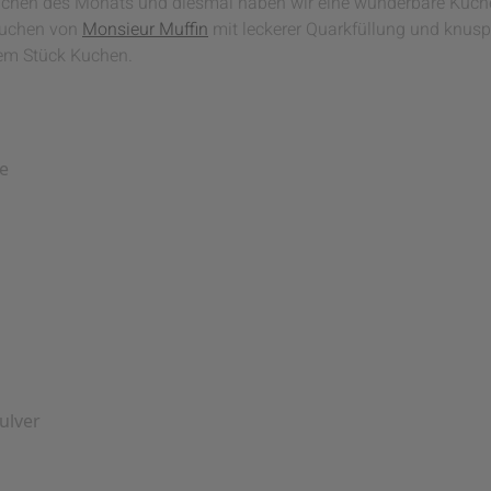
 Kuchen des Monats und diesmal haben wir eine wunderbare Kuche
lkuchen von
Monsieur Muffin
mit leckerer Quarkfüllung und knus
nem Stück Kuchen.
e
ulver