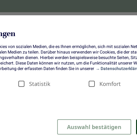
lanzen
Obst und Gemüse
10 Jahre
Bonus-
ungen
es von sozialen Medien, die es Ihnen ermöglichen, sich mit sozialen N
ialen Medien zu teilen. Darüber hinaus verwenden wir Cookies, die der s
sverhalten dienen. Hierbei werden beispielsweise besuchte Seiten, Si
ichert. Diese Daten können wir nutzen, um die Funktionalität unserer We
Stachelbeer-Streuselkuchen
rbeitung der erfassten Daten finden Sie in unserer
Datenschutzerklär
Statistik
Komfort
ats August 2023
Auswahl bestätigen