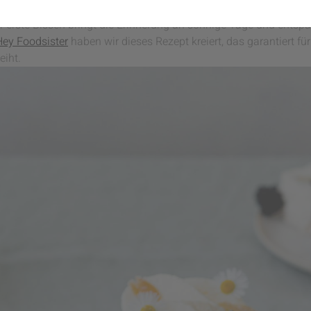
aus saftigen Brombeeren und luftig-leichtem Meringue verzauber
er erste Bissen bringt die Erinnerung an sonnige Tage und entsp
ey Foodsister
haben wir dieses Rezept kreiert, das garantiert f
eiht.