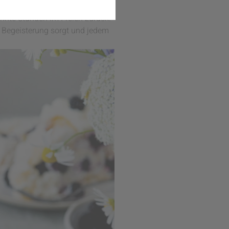
t mit ihrer perfekten Balance
annte Stunden im Freien zurück.
ür Begeisterung sorgt und jedem