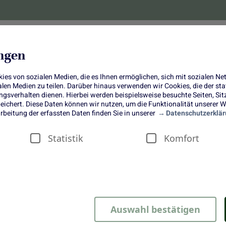
lanzen
Obst und Gemüse
10 Jahre
Bonus-
ungen
es von sozialen Medien, die es Ihnen ermöglichen, sich mit sozialen N
ialen Medien zu teilen. Darüber hinaus verwenden wir Cookies, die der s
sverhalten dienen. Hierbei werden beispielsweise besuchte Seiten, Si
ichert. Diese Daten können wir nutzen, um die Funktionalität unserer We
Brombeer-Meringue-Rolle
rbeitung der erfassten Daten finden Sie in unserer
Datenschutzerklär
Statistik
Komfort
est, einen gemütlichen Nachmittag mit Freunden oder als Highli
olle passt einfach immer. Deshalb haben wir sie auch zu unse
Auswahl bestätigen