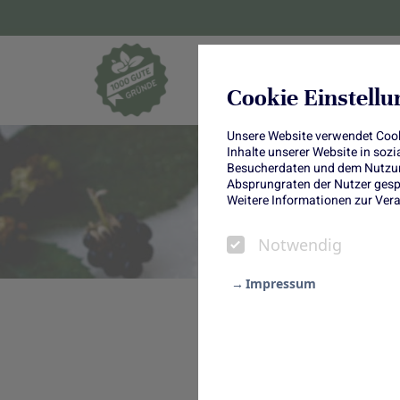
Blumen und Pf
Cookie Einstell
Unsere Website verwendet Cooki
Inhalte unserer Website in soz
Besucherdaten und dem Nutzung
Absprungraten der Nutzer gespe
Weitere Informationen zur Vera
Notwendig
Impressum
Ob für das sommerliche Gartenf
Notwendig
köstliche Brombeer-Meringue-R
Statistik
gekürt.