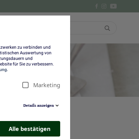
Bon
Über uns
etzwerken zu verbinden und
tatistischen Auswertung von
tzungsdauern und
bsite für Sie zu verbessern.
ung.
Marketing
Details anzeigen
ght auf dem Kaffeetisch – diese
rem Kuchen des Monats August
Alle bestätigen