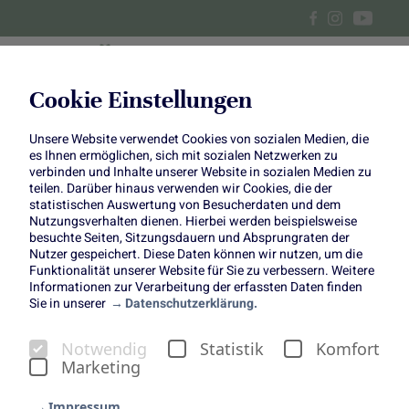
Cookie Einstellungen
Unsere Website verwendet Cookies von sozialen Medien, die
Pumpkin Spice Cupcakes
es Ihnen ermöglichen, sich mit sozialen Netzwerken zu
verbinden und Inhalte unserer Website in sozialen Medien zu
teilen. Darüber hinaus verwenden wir Cookies, die der
statistischen Auswertung von Besucherdaten und dem
Nutzungsverhalten dienen. Hierbei werden beispielsweise
besuchte Seiten, Sitzungsdauern und Absprungraten der
Die Kombination von Kürbis, Zimt und Co. sorgt für eine
Nutzer gespeichert. Diese Daten können wir nutzen, um die
Funktionalität unserer Website für Sie zu verbessern. Weitere
Portion herbstlicher Gemütlichkeit – perfekt für die kühle
Informationen zur Verarbeitung der erfassten Daten finden
Jahreszeit!
Sie in unserer
Datenschutzerklärung.
Gemeinsam mit Annalena von HeyFoodsister haben
wir uns für den Kuchen des Monats November etwas
Notwendig
Statistik
Komfort
Marketing
ganz Besonderes überlegt: Diese Gemütlichkeit in
kleine, unwiderstehliche Cupcakes zu verwandeln. Ein
Impressum