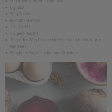
500 g Weizenmehl, Type 550
6 g Salz
50 g Zucker
80–100 ml Milch
1 Ei (Gr. M)
1 Eigelb (Gr. M)
10 g oder 20 g frische Hefe (je nach bevorzugter
Gehzeit)
80 g kalte Butter, in kleinen Stücken