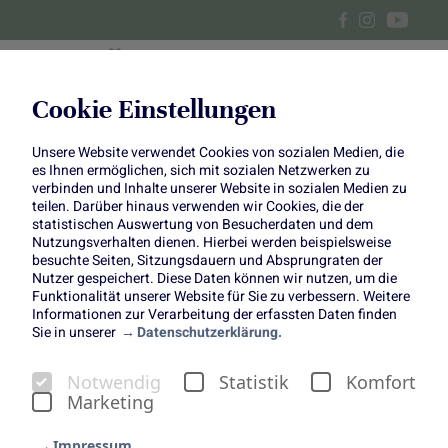
Cookie Einstellungen
Unsere Website verwendet Cookies von sozialen Medien, die
Farbenfroh, fluffig und
es Ihnen ermöglichen, sich mit sozialen Netzwerken zu
verbinden und Inhalte unserer Website in sozialen Medien zu
herzhaft-süß: Rote Bete
teilen. Darüber hinaus verwenden wir Cookies, die der
statistischen Auswertung von Besucherdaten und dem
Nutzungsverhalten dienen. Hierbei werden beispielsweise
Herzen mit Nussfüllung
besuchte Seiten, Sitzungsdauern und Absprungraten der
Nutzer gespeichert. Diese Daten können wir nutzen, um die
Funktionalität unserer Website für Sie zu verbessern. Weitere
Informationen zur Verarbeitung der erfassten Daten finden
Sie in unserer
Datenschutzerklärung.
Wenn die Küche in ein tiefes Pink getaucht wird und ein
Notwendig
Statistik
Komfort
herrlich nussiger Duft durch das Haus zieht, dann backen
Marketing
unsere Rote Bete Herzen im Ofen. Gemeinsam mit
Annalena von
Heyfoodsister
ist das Rezept für diese
Impressum