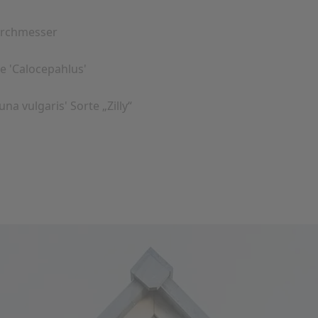
urchmesser
e 'Calocepahlus'
'
na vulgaris' Sorte „Zilly“