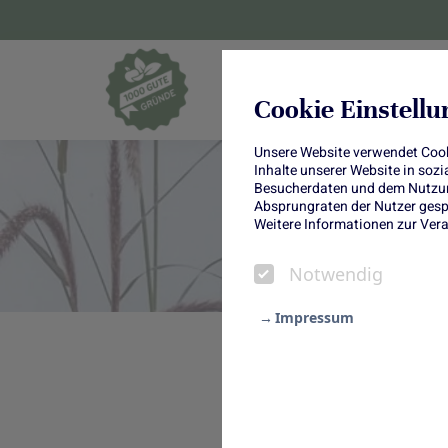
Blumen und Pf
Cookie Einstell
Unsere Website verwendet Cooki
Inhalte unserer Website in soz
Besucherdaten und dem Nutzung
Absprungraten der Nutzer gespe
D
Weitere Informationen zur Vera
Notwendig
Impressum
Notwendig
DIY Herbstkranz
Statistik