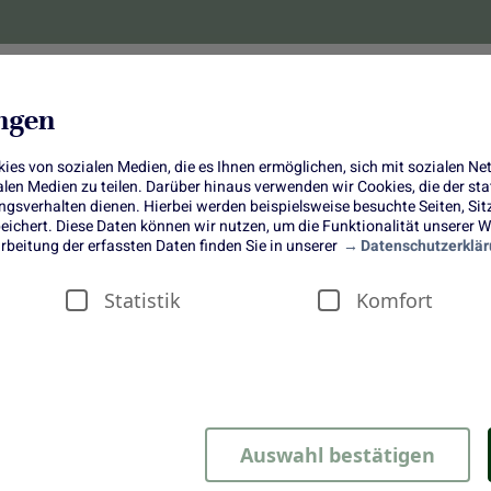
lanzen
Obst und Gemüse
10 Jahre
Bonus-
ungen
es von sozialen Medien, die es Ihnen ermöglichen, sich mit sozialen N
ialen Medien zu teilen. Darüber hinaus verwenden wir Cookies, die der s
sverhalten dienen. Hierbei werden beispielsweise besuchte Seiten, Si
ichert. Diese Daten können wir nutzen, um die Funktionalität unserer We
IY Herbstkranz aus Erika und Hei
rbeitung der erfassten Daten finden Sie in unserer
Datenschutzerklär
Statistik
Komfort
 aus Erika und Heide
Auswahl bestätigen