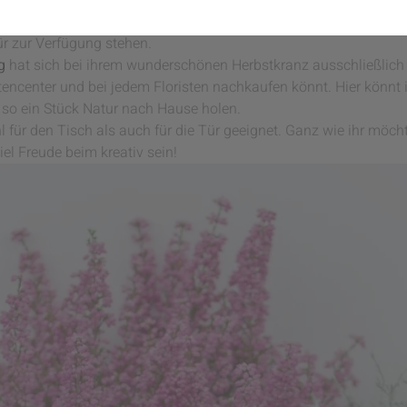
was gibt es schöneres, als sich an einem verregneten Tag gemütl
 Wir lieben diese meditative Arbeit und freuen uns deshalb sehr 
ür zur Verfügung stehen.
g
hat sich bei ihrem wunderschönen Herbstkranz ausschließlich f
encenter und bei jedem Floristen nachkaufen könnt. Hier könnt 
 so ein Stück Natur nach Hause holen.
 für den Tisch als auch für die Tür geeignet. Ganz wie ihr möcht
el Freude beim kreativ sein!