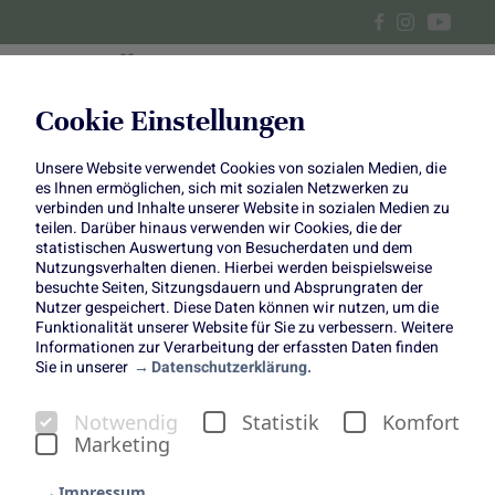
Cookie Einstellungen
Unsere Website verwendet Cookies von sozialen Medien, die
DIY Herbst Gesteck im Vintage
es Ihnen ermöglichen, sich mit sozialen Netzwerken zu
verbinden und Inhalte unserer Website in sozialen Medien zu
Style
teilen. Darüber hinaus verwenden wir Cookies, die der
statistischen Auswertung von Besucherdaten und dem
Nutzungsverhalten dienen. Hierbei werden beispielsweise
Romantisches Blumen
besuchte Seiten, Sitzungsdauern und Absprungraten der
Nutzer gespeichert. Diese Daten können wir nutzen, um die
Arrangement in der Schale
Funktionalität unserer Website für Sie zu verbessern. Weitere
Informationen zur Verarbeitung der erfassten Daten finden
Sie in unserer
Datenschutzerklärung.
Notwendig
Statistik
Komfort
Marketing
Lasst euch im Herbst verzaubern: Mit diesem
Impressum