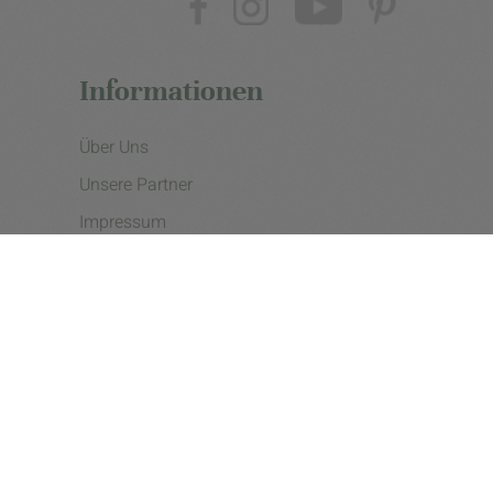
Informationen
Über Uns
Unsere Partner
Impressum
Datenschutzerklärung
Presse
Cookie Einstellungen
Copyright © 2026 - eine Initiative der Landgard eG