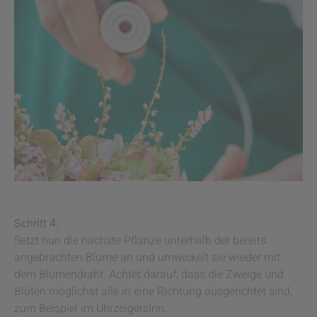
Schritt 4:
Setzt nun die nächste Pflanze unterhalb der bereits
angebrachten Blume an und umwickelt sie wieder mit
dem Blumendraht. Achtet darauf, dass die Zweige und
Blüten möglichst alle in eine Richtung ausgerichtet sind,
zum Beispiel im Uhrzeigersinn.