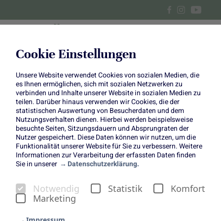
Cookie Einstellungen
Unsere Website verwendet Cookies von sozialen Medien, die
DIY herbstlicher Blumenkranz
es Ihnen ermöglichen, sich mit sozialen Netzwerken zu
verbinden und Inhalte unserer Website in sozialen Medien zu
aus Bindedraht
teilen. Darüber hinaus verwenden wir Cookies, die der
statistischen Auswertung von Besucherdaten und dem
Nutzungsverhalten dienen. Hierbei werden beispielsweise
Filigrane Dekoration mit
besuchte Seiten, Sitzungsdauern und Absprungraten der
Nutzer gespeichert. Diese Daten können wir nutzen, um die
Herbstblumen
Funktionalität unserer Website für Sie zu verbessern. Weitere
Informationen zur Verarbeitung der erfassten Daten finden
Sie in unserer
Datenschutzerklärung.
Notwendig
Statistik
Komfort
Marketing
Mit Bindedraht lassen sich ganz leicht feine Kränze aus
Impressum