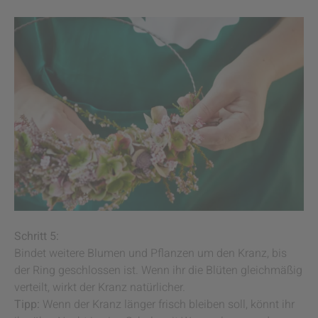
Schritt 5:
Bindet weitere Blumen und Pflanzen um den Kranz, bis
der Ring geschlossen ist. Wenn ihr die Blüten gleichmäßig
verteilt, wirkt der Kranz natürlicher.
Tipp:
Wenn der Kranz länger frisch bleiben soll, könnt ihr